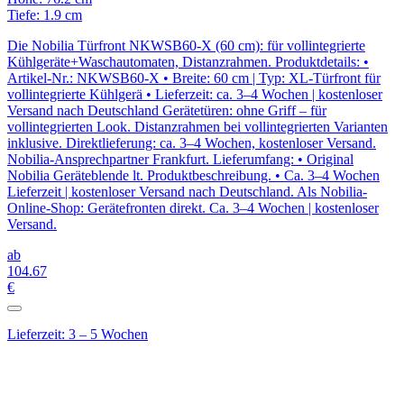
Tiefe: 1.9 cm
Die Nobilia Türfront NKWSB60-X (60 cm): für vollintegrierte
Kühlgeräte+Waschautomaten, Distanzrahmen. Produktdetails: •
Artikel-Nr.: NKWSB60-X • Breite: 60 cm | Typ: XL-Türfront für
vollintegrierte Kühlgerä • Lieferzeit: ca. 3–4 Wochen | kostenloser
Versand nach Deutschland Gerätetüren: ohne Griff – für
vollintegrierten Look. Distanzrahmen bei vollintegrierten Varianten
inklusive. Direktlieferung: ca. 3–4 Wochen, kostenloser Versand.
Nobilia-Ansprechpartner Frankfurt. Lieferumfang: • Original
Nobilia Geräteblende lt. Produktbeschreibung. • Ca. 3–4 Wochen
Lieferzeit | kostenloser Versand nach Deutschland. Als Nobilia-
Online-Shop: Gerätefronten direkt. Ca. 3–4 Wochen | kostenloser
Versand.
ab
104
.67
€
Lieferzeit: 3 – 5 Wochen