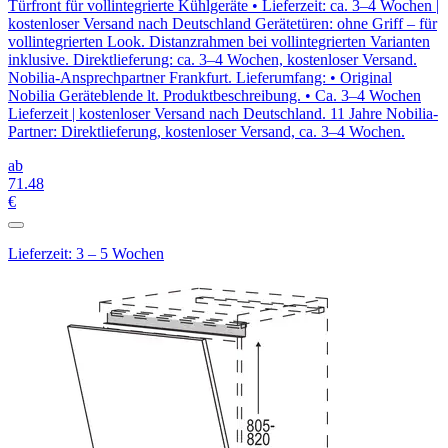
Türfront für vollintegrierte Kühlgeräte • Lieferzeit: ca. 3–4 Wochen |
kostenloser Versand nach Deutschland Gerätetüren: ohne Griff – für
vollintegrierten Look. Distanzrahmen bei vollintegrierten Varianten
inklusive. Direktlieferung: ca. 3–4 Wochen, kostenloser Versand.
Nobilia-Ansprechpartner Frankfurt. Lieferumfang: • Original
Nobilia Geräteblende lt. Produktbeschreibung. • Ca. 3–4 Wochen
Lieferzeit | kostenloser Versand nach Deutschland. 11 Jahre Nobilia-
Partner: Direktlieferung, kostenloser Versand, ca. 3–4 Wochen.
ab
71
.48
€
Lieferzeit: 3 – 5 Wochen