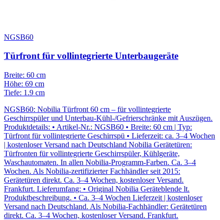
NGSB60
Türfront für vollintegrierte Unterbaugeräte
Breite: 60 cm
Höhe: 69 cm
Tiefe: 1.9 cm
NGSB60: Nobilia Türfront 60 cm – für vollintegrierte
Geschirrspüler und Unterbau-Kühl-/Gefrierschränke mit Auszügen.
Produktdetails: • Artikel-Nr.: NGSB60 • Breite: 60 cm | Typ:
Türfront für vollintegrierte Geschirrspü • Lieferzeit: ca. 3–4 Wochen
| kostenloser Versand nach Deutschland Nobilia Gerätetüren:
Türfronten für vollintegrierte Geschirrspüler, Kühlgeräte,
Waschautomaten. In allen Nobilia-Programm-Farben. Ca. 3–4
Wochen. Als Nobilia-zertifizierter Fachhändler seit 2015:
Gerätetüren direkt. Ca. 3–4 Wochen, kostenloser Versand.
Frankfurt. Lieferumfang: • Original Nobilia Geräteblende lt.
Produktbeschreibung. • Ca. 3–4 Wochen Lieferzeit | kostenloser
Versand nach Deutschland. Als Nobilia-Fachhändler: Gerätetüren
direkt. Ca. 3–4 Wochen, kostenloser Versand. Frankfurt.