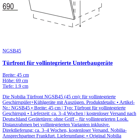
NGSB45
Türfront für vollintegrierte Unterbaugeräte
Breite: 45 cm
Höhe: 69 cm
Tiefe: 1.9 cm
Die Nobilia Türfront NGSB45 (45 cm): für vollintegrierte
Geschirrspüler+Kühlgeräte mit Auszügen. Produktdetails: • Artikel-
Nr.: NGSB45 • Breite: 45 cm | Typ: Türfront für vollintegrierte
Geschirrspü • Lieferzeit: ca. 3–4 Wochen | kostenloser Versand nach
Deutschland Gerätetüren: ohne Griff – für vollintegrierten Look.
Distanzrahmen bei vollintegrierten Varianten inklusive.
Direktlieferung: ca. 3–4 Wochen, kostenloser Versand. Nobilia-
Ansprechpartner Frankfurt. Lieferumfang: • Original Nobilia