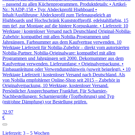
– passend zu allen Küchenprogrammen. Produktdetails: • Artikel-
Nr.: NADP-158 • Typ: Abdeckprofil Highboard •
Inhalt/Ausführung: Abdeckprofil zum Tiefenausgleich an
Highboards und Hochschränk Kunststoffprofil, edelstahlfarbig, 15
mm tief, zur Montage auf die hintere Korpuskante. • Lieferzeit: 10
Werktage | kostenloser Versand nach Deutschland Original-Nobilia-
Zubehör: kompatibel mit allen Nobilia-Programmen und
Jahrgängen. Farbnummer aus dem Kaufvertrag verwenden. 10
Werktage Lieferzeit für Nobilia-Zubehör – direkt vom autorisierten
Nobilia-Partner. Nobilia-Originalware: kompatibel mit allen
Programmen und Jahrgängen seit 2000. Dekornummer aus dem
Kaufvertrag verwenden. Lieferumfang: • Originalverpackung. •
Einbauanleitung oder Verwendungshinweis (soweit beigelegt). • 10
Werktage Lieferzeit | kostenloser Versand nach Deutschland. Als
von Nobilia empfohlener Online-Shop seit 2015 – Zubehör in
Originalverpackung, 10 Werktage, kostenloser Versand.
Persönlicher Ansprechpartner Frankfurt. Für Scharnier-
Nachbestellungen: Scharniergröße (Topfbohrung) und Typ
(mit/ohne Dämpfung) vor Bestellung prüfen.
32
.97
€
Lieferzeit: 3 – 5 Wochen