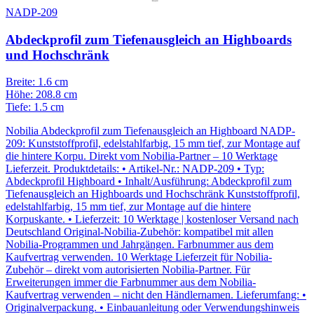
NADP-209
Abdeckprofil zum Tiefenausgleich an Highboards
und Hochschränk
Breite: 1.6 cm
Höhe: 208.8 cm
Tiefe: 1.5 cm
Nobilia Abdeckprofil zum Tiefenausgleich an Highboard NADP-
209: Kunststoffprofil, edelstahlfarbig, 15 mm tief, zur Montage auf
die hintere Korpu. Direkt vom Nobilia-Partner – 10 Werktage
Lieferzeit. Produktdetails: • Artikel-Nr.: NADP-209 • Typ:
Abdeckprofil Highboard • Inhalt/Ausführung: Abdeckprofil zum
Tiefenausgleich an Highboards und Hochschränk Kunststoffprofil,
edelstahlfarbig, 15 mm tief, zur Montage auf die hintere
Korpuskante. • Lieferzeit: 10 Werktage | kostenloser Versand nach
Deutschland Original-Nobilia-Zubehör: kompatibel mit allen
Nobilia-Programmen und Jahrgängen. Farbnummer aus dem
Kaufvertrag verwenden. 10 Werktage Lieferzeit für Nobilia-
Zubehör – direkt vom autorisierten Nobilia-Partner. Für
Erweiterungen immer die Farbnummer aus dem Nobilia-
Kaufvertrag verwenden – nicht den Händlernamen. Lieferumfang: •
Originalverpackung. • Einbauanleitung oder Verwendungshinweis