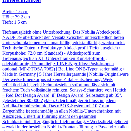
Unterschränken
Breite: 1.6 cm
Höhe: 79.2 cm
Tiefe: 1.5 cm
Tiefenausgleich ohne Unterbrechung: Das Nobilia Abdeckprofil
NADP-79 überbrückt den Versatz zwischen unterschiedlich tiefen
Unterschrankelementen – unauffällig, edelstahlfarbig, werksdirekt.
Technische Daten: • Produkttyp: Abdeckprofil Tiefenausgleich •
Korpushöhe: 72,0 cm (Standard) • Abdeckprofil zum
Tiefenausgleich an XL-Unterschränken Kunststoffprofil,
edelstahlfarbig, 15 mm tief, • LINE-N grifflos: Push-to-open
optional (MP-PTOSA 7962) | Bei Line ONE-Typen serienmäßig •
Made in Germany | 5 Jahre Herstellergarantie | Nobilia-Originalware
Der weiße Innenkorpus ist keine Zufallsentscheidung: Weiß
reflektiert Licht, zeigt Schmutzstellen sofort und lässt sich mit
feuchtem Tuch vollständig reinigen. Sensys-Scharniere von Hettich
– Red Dot Design Award, iF Design Award. Selbstanzug ab 35°,
getestet über 80.000 Zyklen. Gleichmäßiger Schluss in jedem
Nobilia-Drehtürschrank. Das nBOX-System mit 10,7 mm
Zargenhöhe ist serienmäßig in allen Nobilia-Unterschränken mit
Auszügen. Unterflur-Führung macht den gesamten
Schubkasteninhalt zugänglich. Lieferumfang: • Werksdirekt geliefert
– exakt in der bestellten Nobilia-Frontausführung. • Passend zu allen