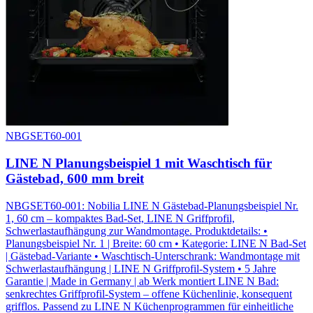
NBGSET60-001
LINE N Planungsbeispiel 1 mit Waschtisch für
Gästebad, 600 mm breit
NBGSET60-001: Nobilia LINE N Gästebad-Planungsbeispiel Nr.
1, 60 cm – kompaktes Bad-Set, LINE N Griffprofil,
Schwerlastaufhängung zur Wandmontage. Produktdetails: •
Planungsbeispiel Nr. 1 | Breite: 60 cm • Kategorie: LINE N Bad-Set
| Gästebad-Variante • Waschtisch-Unterschrank: Wandmontage mit
Schwerlastaufhängung | LINE N Griffprofil-System • 5 Jahre
Garantie | Made in Germany | ab Werk montiert LINE N Bad:
senkrechtes Griffprofil-System – offene Küchenlinie, konsequent
grifflos. Passend zu LINE N Küchenprogrammen für einheitliche