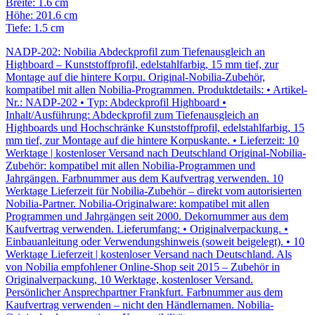
Breite: 1.6 cm
Höhe: 201.6 cm
Tiefe: 1.5 cm
NADP-202: Nobilia Abdeckprofil zum Tiefenausgleich an
Highboard – Kunststoffprofil, edelstahlfarbig, 15 mm tief, zur
Montage auf die hintere Korpu. Original-Nobilia-Zubehör,
kompatibel mit allen Nobilia-Programmen. Produktdetails: • Artikel-
Nr.: NADP-202 • Typ: Abdeckprofil Highboard •
Inhalt/Ausführung: Abdeckprofil zum Tiefenausgleich an
Highboards und Hochschränke Kunststoffprofil, edelstahlfarbig, 15
mm tief, zur Montage auf die hintere Korpuskante. • Lieferzeit: 10
Werktage | kostenloser Versand nach Deutschland Original-Nobilia-
Zubehör: kompatibel mit allen Nobilia-Programmen und
Jahrgängen. Farbnummer aus dem Kaufvertrag verwenden. 10
Werktage Lieferzeit für Nobilia-Zubehör – direkt vom autorisierten
Nobilia-Partner. Nobilia-Originalware: kompatibel mit allen
Programmen und Jahrgängen seit 2000. Dekornummer aus dem
Kaufvertrag verwenden. Lieferumfang: • Originalverpackung. •
Einbauanleitung oder Verwendungshinweis (soweit beigelegt). • 10
Werktage Lieferzeit | kostenloser Versand nach Deutschland. Als
von Nobilia empfohlener Online-Shop seit 2015 – Zubehör in
Originalverpackung, 10 Werktage, kostenloser Versand.
Persönlicher Ansprechpartner Frankfurt. Farbnummer aus dem
Kaufvertrag verwenden – nicht den Händlernamen. Nobilia-