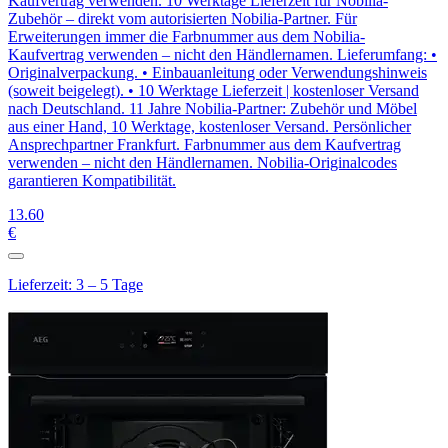
Kaufvertrag verwenden. 10 Werktage Lieferzeit für Nobilia-
Zubehör – direkt vom autorisierten Nobilia-Partner. Für
Erweiterungen immer die Farbnummer aus dem Nobilia-
Kaufvertrag verwenden – nicht den Händlernamen. Lieferumfang: •
Originalverpackung. • Einbauanleitung oder Verwendungshinweis
(soweit beigelegt). • 10 Werktage Lieferzeit | kostenloser Versand
nach Deutschland. 11 Jahre Nobilia-Partner: Zubehör und Möbel
aus einer Hand, 10 Werktage, kostenloser Versand. Persönlicher
Ansprechpartner Frankfurt. Farbnummer aus dem Kaufvertrag
verwenden – nicht den Händlernamen. Nobilia-Originalcodes
garantieren Kompatibilität.
13
.60
€
Lieferzeit: 3 – 5 Tage