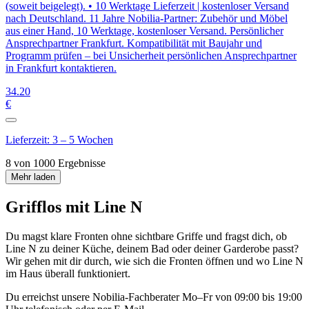
(soweit beigelegt). • 10 Werktage Lieferzeit | kostenloser Versand
nach Deutschland. 11 Jahre Nobilia-Partner: Zubehör und Möbel
aus einer Hand, 10 Werktage, kostenloser Versand. Persönlicher
Ansprechpartner Frankfurt. Kompatibilität mit Baujahr und
Programm prüfen – bei Unsicherheit persönlichen Ansprechpartner
in Frankfurt kontaktieren.
34
.20
€
Lieferzeit: 3 – 5 Wochen
8 von 1000 Ergebnisse
Mehr laden
Grifflos mit Line N
Du magst klare Fronten ohne sichtbare Griffe und fragst dich, ob
Line N zu deiner Küche, deinem Bad oder deiner Garderobe passt?
Wir gehen mit dir durch, wie sich die Fronten öffnen und wo Line N
im Haus überall funktioniert.
Du erreichst unsere Nobilia-Fachberater Mo–Fr von 09:00 bis 19:00