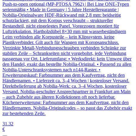
Push-to-open optional (MP-PTOSA 7962) | Bei Line ONE-Typen
serienmäßig • Made in Germany | 5 Jahre Herstellergarantie |
Nobilia-Originalware HDF-Rückwand mit 2,8 mm: beidseitig
schutzlackiert, mit dem Korpus verschraubt – struktureller
Bestandteil, nicht eingelegtes Panel. Vorgezogen montiert für
Luftzirkulation. Hartholzdübel 8×30 mm mit wasserbeständigem
Leim verbinden alle Korpusteile – kein Klipssystem, keine
Plastikverbinder. Gilt auch für Wangen mit Koropsanschluss.
Verzinkte Metall-Verbindungsschrauben verbinden Schränke zur
stabilen Zeile – Schrankseiten nicht vorgebohrt, jede Verbindung
passgenau vor Ort. Lieferumfang: • Werksdirekt: kein Umweg über
den Handel, exakt das bestellte Nobilia-Original. • Passend zu allen
Nobilia-Unterschranksystemen nach n144-Raster. •
Erweiterungskauf: Farbnummer aus dem Kaufvertrag, nicht den
Händlernamen. • Lieferzeit ca. 3–4 Wochen | kostenloser Versand.
Direktbelieferung ab Nobilia-Werk: ca. 3–4 Wochen, kostenloser
Versand. Nobilia-geschulter Ansprechpartner in Frankfurt am Main
– auch Zubehör aus älteren Kollektionen oft noch lieferbar.
Küchenerweiterung: Farbnummer aus dem Kaufvertrag, nicht den
Händlernamen. Nobilia-Originalcodes – so passt das Zubehör exakt
zur bestehenden Zeile.
31
.32
€