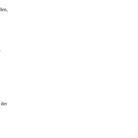
len,
r
 der