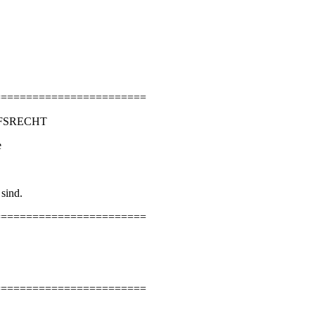
========================
FSRECHT
e
sind.
========================
========================