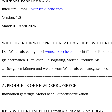
WIDERRUFSBELEHRUNG
InterFurn GmbH |
wunschkueche.com
Version: 1.0
Stand: 01. April 2026
================================================
WICHTIGER HINWEIS: PRODUKTABHÄNGIGES WIDERRU
Das Widerrufsrecht gilt bei
wunschkueche.com
nicht für alle Produkt
gleichermaßen. Bitte lesen Sie sorgfältig, welche Produkte Sie
zurückgeben können und welche vom Widerrufsrecht ausgeschlossen 
================================================
A. PRODUKTE OHNE WIDERRUFSRECHT
Individuell gefertigte Möbel nach Kundenspezifikation
================================================
KEIN WIDERRUFSRECHT gemäß § 312g Abs. 2 Nr. 1 BGB