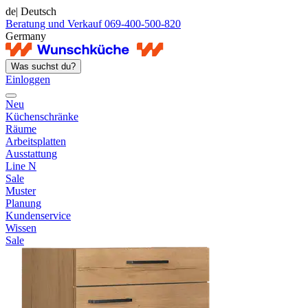
de
| Deutsch
Beratung und Verkauf 069-400-500-820
Germany
Was suchst du?
Einloggen
Neu
Küchenschränke
Räume
Arbeitsplatten
Ausstattung
Line N
Sale
Muster
Planung
Kundenservice
Wissen
Sale