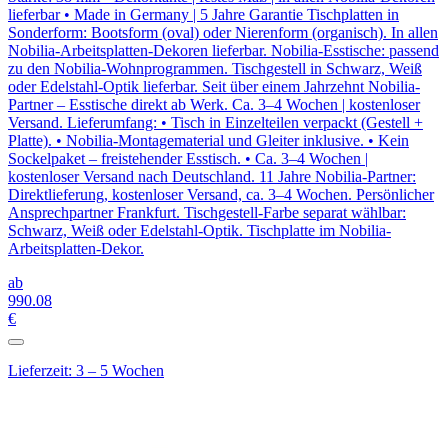
lieferbar • Made in Germany | 5 Jahre Garantie Tischplatten in
Sonderform: Bootsform (oval) oder Nierenform (organisch). In allen
Nobilia-Arbeitsplatten-Dekoren lieferbar. Nobilia-Esstische: passend
zu den Nobilia-Wohnprogrammen. Tischgestell in Schwarz, Weiß
oder Edelstahl-Optik lieferbar. Seit über einem Jahrzehnt Nobilia-
Partner – Esstische direkt ab Werk. Ca. 3–4 Wochen | kostenloser
Versand. Lieferumfang: • Tisch in Einzelteilen verpackt (Gestell +
Platte). • Nobilia-Montagematerial und Gleiter inklusive. • Kein
Sockelpaket – freistehender Esstisch. • Ca. 3–4 Wochen |
kostenloser Versand nach Deutschland. 11 Jahre Nobilia-Partner:
Direktlieferung, kostenloser Versand, ca. 3–4 Wochen. Persönlicher
Ansprechpartner Frankfurt. Tischgestell-Farbe separat wählbar:
Schwarz, Weiß oder Edelstahl-Optik. Tischplatte im Nobilia-
Arbeitsplatten-Dekor.
ab
990
.08
€
Lieferzeit: 3 – 5 Wochen