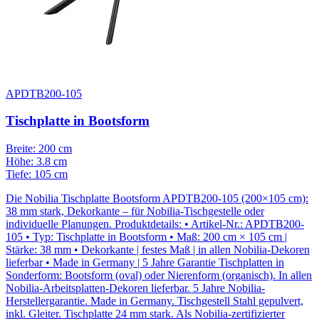
APDTB200-105
Tischplatte in Bootsform
Breite: 200 cm
Höhe: 3.8 cm
Tiefe: 105 cm
Die Nobilia Tischplatte Bootsform APDTB200-105 (200×105 cm):
38 mm stark, Dekorkante – für Nobilia-Tischgestelle oder
individuelle Planungen. Produktdetails: • Artikel-Nr.: APDTB200-
105 • Typ: Tischplatte in Bootsform • Maß: 200 cm × 105 cm |
Stärke: 38 mm • Dekorkante | festes Maß | in allen Nobilia-Dekoren
lieferbar • Made in Germany | 5 Jahre Garantie Tischplatten in
Sonderform: Bootsform (oval) oder Nierenform (organisch). In allen
Nobilia-Arbeitsplatten-Dekoren lieferbar. 5 Jahre Nobilia-
Herstellergarantie. Made in Germany. Tischgestell Stahl gepulvert,
inkl. Gleiter. Tischplatte 24 mm stark. Als Nobilia-zertifizierter