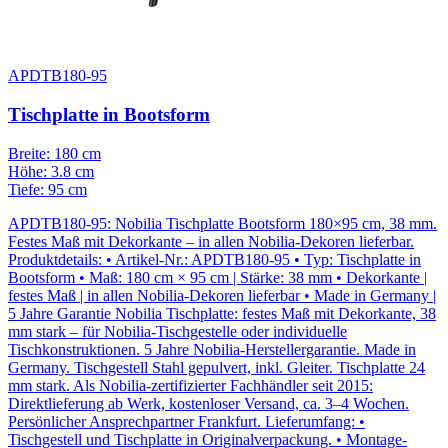
APDTB180-95
Tischplatte in Bootsform
Breite: 180 cm
Höhe: 3.8 cm
Tiefe: 95 cm
APDTB180-95: Nobilia Tischplatte Bootsform 180×95 cm, 38 mm.
Festes Maß mit Dekorkante – in allen Nobilia-Dekoren lieferbar.
Produktdetails: • Artikel-Nr.: APDTB180-95 • Typ: Tischplatte in
Bootsform • Maß: 180 cm × 95 cm | Stärke: 38 mm • Dekorkante |
festes Maß | in allen Nobilia-Dekoren lieferbar • Made in Germany |
5 Jahre Garantie Nobilia Tischplatte: festes Maß mit Dekorkante, 38
mm stark – für Nobilia-Tischgestelle oder individuelle
Tischkonstruktionen. 5 Jahre Nobilia-Herstellergarantie. Made in
Germany. Tischgestell Stahl gepulvert, inkl. Gleiter. Tischplatte 24
mm stark. Als Nobilia-zertifizierter Fachhändler seit 2015:
Direktlieferung ab Werk, kostenloser Versand, ca. 3–4 Wochen.
Persönlicher Ansprechpartner Frankfurt. Lieferumfang: •
Tischgestell und Tischplatte in Originalverpackung. • Montage-