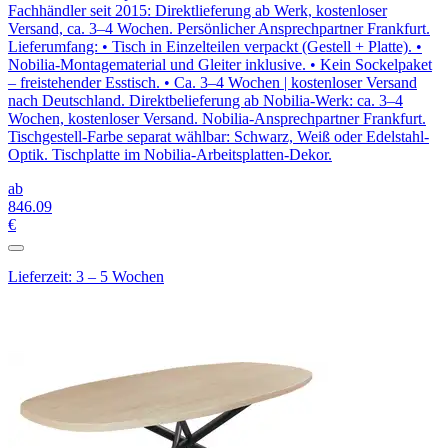
Fachhändler seit 2015: Direktlieferung ab Werk, kostenloser
Versand, ca. 3–4 Wochen. Persönlicher Ansprechpartner Frankfurt.
Lieferumfang: • Tisch in Einzelteilen verpackt (Gestell + Platte). •
Nobilia-Montagematerial und Gleiter inklusive. • Kein Sockelpaket
– freistehender Esstisch. • Ca. 3–4 Wochen | kostenloser Versand
nach Deutschland. Direktbelieferung ab Nobilia-Werk: ca. 3–4
Wochen, kostenloser Versand. Nobilia-Ansprechpartner Frankfurt.
Tischgestell-Farbe separat wählbar: Schwarz, Weiß oder Edelstahl-
Optik. Tischplatte im Nobilia-Arbeitsplatten-Dekor.
ab
846
.09
€
Lieferzeit: 3 – 5 Wochen