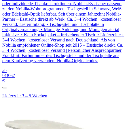
oder individuelle Tischkonstruktionen. Nobilia-Esstische: passend
zu den Nobilia-Wohnprogrammen. Tischgestell in Schwarz, Weiß
oder Edelstahl-Optik lieferbar. Seit über einem Jahrzehnt Nobilia-
Partner – Esstische direkt ab Werk. Ca. 3–4 Wochen | kostenloser
Versand. Lieferumfang: • Tischgestell und Tischplatte in
Originalverpackung. • Montage-Anleitung und Montagematerial
inklusive. • Kein Sockelpaket – freistehender Tisch. • Lieferzeit ca.
3–4 Wochen | kostenloser Versand nach Deutschland. Als von
Nobilia empfohlener Online-Shop seit 2015 – Esstische direkt. Ca.
3–4 Wochen | kostenloser Versand | Persönlicher Ansprechpartner
Frankfurt. Farbnummer des Tischgestells und der Tischplatte aus
dem Kaufvertrag verwenden. Nobilia-Originalcodes.
ab
918
.67
€
Lieferzeit: 3 – 5 Wochen