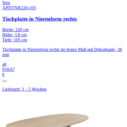
Neu
APDTNR220-105
Tischplatte in Nierenform rechts
Breite: 220 cm
Höhe: 3.8 cm
Tiefe: 105 cm
Tischplatte in Nierenform rechts im festen Maß mit Dekorkante, 38
mm
ab
918
.67
€
Lieferzeit: 3 – 5 Wochen