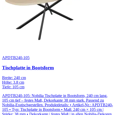
APDTB240-105
Tischplatte in Bootsform
Breite: 240 cm
Höhe: 3.8 cm
Tiefe: 105 cm
APDTB240-105: Nobilia Tischplatte in Bootsform, 240 cm lang,
105 cm tief – festes Maß, Dekorkante 38 mm stark. Passend zu
Nobilia-Esstischgestellen. Produktdetails: • Artikel-Nr.: APDTB240-
105 • Typ: Tischplatte in Bootsform • Maß: 240 cm × 105 cm |
Stärke: 38 mm • Dekorkante | festes Maß | in allen Nobilia-Dekoren