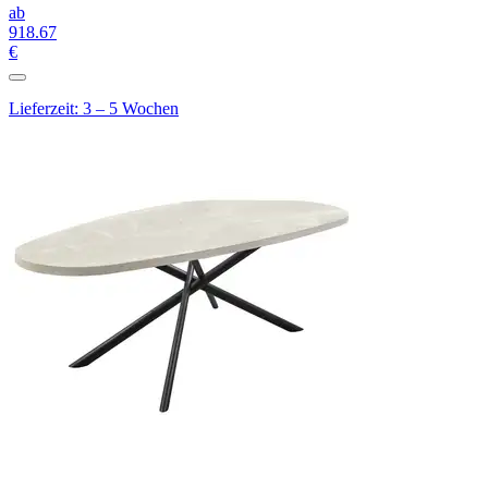
ab
918
.67
€
Lieferzeit: 3 – 5 Wochen