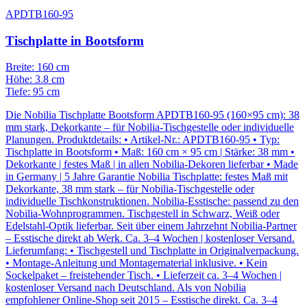
APDTB160-95
Tischplatte in Bootsform
Breite: 160 cm
Höhe: 3.8 cm
Tiefe: 95 cm
Die Nobilia Tischplatte Bootsform APDTB160-95 (160×95 cm): 38
mm stark, Dekorkante – für Nobilia-Tischgestelle oder individuelle
Planungen. Produktdetails: • Artikel-Nr.: APDTB160-95 • Typ:
Tischplatte in Bootsform • Maß: 160 cm × 95 cm | Stärke: 38 mm •
Dekorkante | festes Maß | in allen Nobilia-Dekoren lieferbar • Made
in Germany | 5 Jahre Garantie Nobilia Tischplatte: festes Maß mit
Dekorkante, 38 mm stark – für Nobilia-Tischgestelle oder
individuelle Tischkonstruktionen. Nobilia-Esstische: passend zu den
Nobilia-Wohnprogrammen. Tischgestell in Schwarz, Weiß oder
Edelstahl-Optik lieferbar. Seit über einem Jahrzehnt Nobilia-Partner
– Esstische direkt ab Werk. Ca. 3–4 Wochen | kostenloser Versand.
Lieferumfang: • Tischgestell und Tischplatte in Originalverpackung.
• Montage-Anleitung und Montagematerial inklusive. • Kein
Sockelpaket – freistehender Tisch. • Lieferzeit ca. 3–4 Wochen |
kostenloser Versand nach Deutschland. Als von Nobilia
empfohlener Online-Shop seit 2015 – Esstische direkt. Ca. 3–4