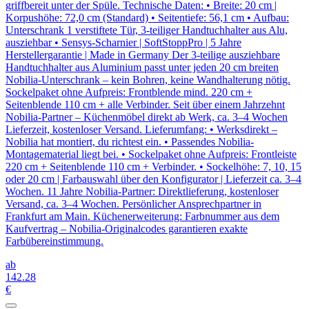
griffbereit unter der Spüle. Technische Daten: • Breite: 20 cm |
Korpushöhe: 72,0 cm (Standard) • Seitentiefe: 56,1 cm • Aufbau:
Unterschrank 1 verstiftete Tür, 3-teiliger Handtuchhalter aus Alu,
ausziehbar • Sensys-Scharnier | SoftStoppPro | 5 Jahre
Herstellergarantie | Made in Germany Der 3-teilige ausziehbare
Handtuchhalter aus Aluminium passt unter jeden 20 cm breiten
Nobilia-Unterschrank – kein Bohren, keine Wandhalterung nötig.
Sockelpaket ohne Aufpreis: Frontblende mind. 220 cm +
Seitenblende 110 cm + alle Verbinder. Seit über einem Jahrzehnt
Nobilia-Partner – Küchenmöbel direkt ab Werk, ca. 3–4 Wochen
Lieferzeit, kostenloser Versand. Lieferumfang: • Werksdirekt –
Nobilia hat montiert, du richtest ein. • Passendes Nobilia-
Montagematerial liegt bei. • Sockelpaket ohne Aufpreis: Frontleiste
220 cm + Seitenblende 110 cm + Verbinder. • Sockelhöhe: 7, 10, 15
oder 20 cm | Farbauswahl über den Konfigurator | Lieferzeit ca. 3–4
Wochen. 11 Jahre Nobilia-Partner: Direktlieferung, kostenloser
Versand, ca. 3–4 Wochen. Persönlicher Ansprechpartner in
Frankfurt am Main. Küchenerweiterung: Farbnummer aus dem
Kaufvertrag – Nobilia-Originalcodes garantieren exakte
Farbübereinstimmung.
ab
142
.28
€