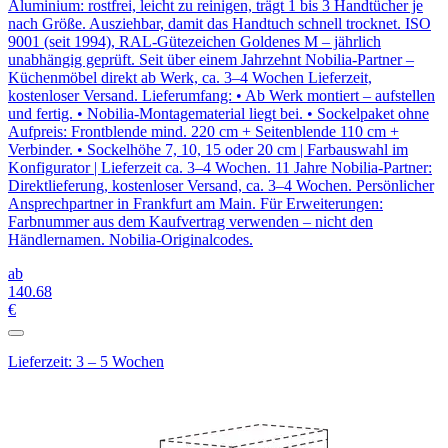
Aluminium: rostfrei, leicht zu reinigen, trägt 1 bis 3 Handtücher je
nach Größe. Ausziehbar, damit das Handtuch schnell trocknet. ISO
9001 (seit 1994), RAL-Gütezeichen Goldenes M – jährlich
unabhängig geprüft. Seit über einem Jahrzehnt Nobilia-Partner –
Küchenmöbel direkt ab Werk, ca. 3–4 Wochen Lieferzeit,
kostenloser Versand. Lieferumfang: • Ab Werk montiert – aufstellen
und fertig. • Nobilia-Montagematerial liegt bei. • Sockelpaket ohne
Aufpreis: Frontblende mind. 220 cm + Seitenblende 110 cm +
Verbinder. • Sockelhöhe 7, 10, 15 oder 20 cm | Farbauswahl im
Konfigurator | Lieferzeit ca. 3–4 Wochen. 11 Jahre Nobilia-Partner:
Direktlieferung, kostenloser Versand, ca. 3–4 Wochen. Persönlicher
Ansprechpartner in Frankfurt am Main. Für Erweiterungen:
Farbnummer aus dem Kaufvertrag verwenden – nicht den
Händlernamen. Nobilia-Originalcodes.
ab
140
.68
€
Lieferzeit: 3 – 5 Wochen