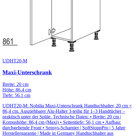
UDHT20-M
Maxi-Unterschrank
Breite: 20 cm
Höhe: 86.4 cm
Tiefe: 56.1 cm
UDHT20-M: Nobilia Maxi-Unterschrank Handtuchhalter, 20 cm ×
86,4 cm. Ausziehbarer Alu-Halter 3-teilig für 1–3 Handtücher –
praktisch unter der Spüle. Technische Daten: • Breite: 20 cm |
Korpushöhe: 86,4 cm (Maxi) • Seitentiefe: 56,1 cm • Aufbau:
durchgehende Front • Sensys-Scharnier | SoftStoppPro | 5 Jahre
Herstellergarantie | Made in Germany Handtuchhalter aus