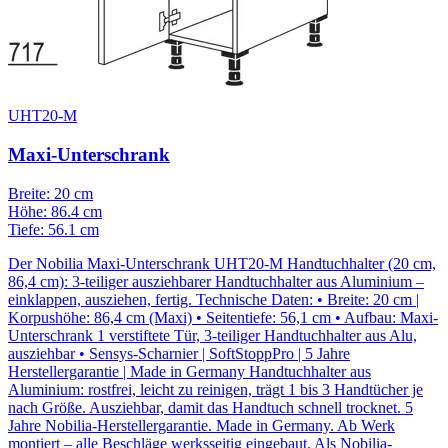
UHT20-M
Maxi-Unterschrank
Breite: 20 cm
Höhe: 86.4 cm
Tiefe: 56.1 cm
Der Nobilia Maxi-Unterschrank UHT20-M Handtuchhalter (20 cm,
86,4 cm): 3-teiliger ausziehbarer Handtuchhalter aus Aluminium –
einklappen, ausziehen, fertig. Technische Daten: • Breite: 20 cm |
Korpushöhe: 86,4 cm (Maxi) • Seitentiefe: 56,1 cm • Aufbau: Maxi-
Unterschrank 1 verstiftete Tür, 3-teiliger Handtuchhalter aus Alu,
ausziehbar • Sensys-Scharnier | SoftStoppPro | 5 Jahre
Herstellergarantie | Made in Germany Handtuchhalter aus
Aluminium: rostfrei, leicht zu reinigen, trägt 1 bis 3 Handtücher je
nach Größe. Ausziehbar, damit das Handtuch schnell trocknet. 5
Jahre Nobilia-Herstellergarantie. Made in Germany. Ab Werk
montiert – alle Beschläge werksseitig eingebaut. Als Nobilia-