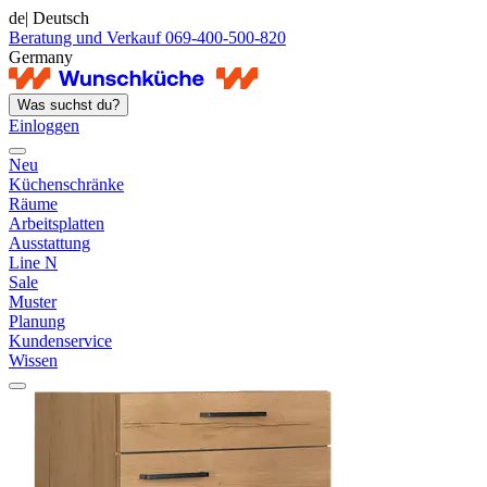
de
| Deutsch
Beratung und Verkauf 069-400-500-820
Germany
Was suchst du?
Einloggen
Neu
Küchenschränke
Räume
Arbeitsplatten
Ausstattung
Line N
Sale
Muster
Planung
Kundenservice
Wissen