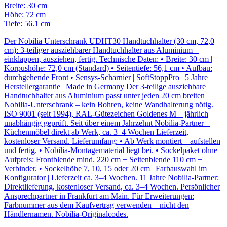
Breite: 30 cm
Höhe: 72 cm
Tiefe: 56.1 cm
Der Nobilia Unterschrank UDHT30 Handtuchhalter (30 cm, 72,0
cm): 3-teiliger ausziehbarer Handtuchhalter aus Aluminium –
einklappen, ausziehen, fertig. Technische Daten: • Breite: 30 cm |
Korpushöhe: 72,0 cm (Standard) • Seitentiefe: 56,1 cm • Aufbau:
durchgehende Front • Sensys-Scharnier | SoftStoppPro | 5 Jahre
Herstellergarantie | Made in Germany Der 3-teilige ausziehbare
Handtuchhalter aus Aluminium passt unter jeden 20 cm breiten
Nobilia-Unterschrank – kein Bohren, keine Wandhalterung nötig.
ISO 9001 (seit 1994), RAL-Gütezeichen Goldenes M – jährlich
unabhängig geprüft. Seit über einem Jahrzehnt Nobilia-Partner –
Küchenmöbel direkt ab Werk, ca. 3–4 Wochen Lieferzeit,
kostenloser Versand. Lieferumfang: • Ab Werk montiert – aufstellen
und fertig. • Nobilia-Montagematerial liegt bei. • Sockelpaket ohne
Aufpreis: Frontblende mind. 220 cm + Seitenblende 110 cm +
Verbinder. • Sockelhöhe 7, 10, 15 oder 20 cm | Farbauswahl im
Konfigurator | Lieferzeit ca. 3–4 Wochen. 11 Jahre Nobilia-Partner:
Direktlieferung, kostenloser Versand, ca. 3–4 Wochen. Persönlicher
Ansprechpartner in Frankfurt am Main. Für Erweiterungen:
Farbnummer aus dem Kaufvertrag verwenden – nicht den
Händlernamen. Nobilia-Originalcodes.