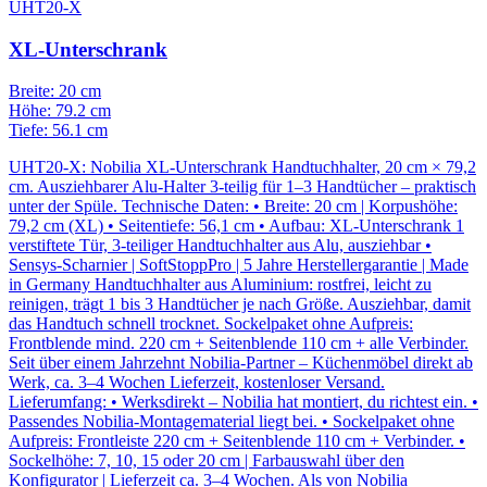
UHT20-X
XL-Unterschrank
Breite: 20 cm
Höhe: 79.2 cm
Tiefe: 56.1 cm
UHT20-X: Nobilia XL-Unterschrank Handtuchhalter, 20 cm × 79,2
cm. Ausziehbarer Alu-Halter 3-teilig für 1–3 Handtücher – praktisch
unter der Spüle. Technische Daten: • Breite: 20 cm | Korpushöhe:
79,2 cm (XL) • Seitentiefe: 56,1 cm • Aufbau: XL-Unterschrank 1
verstiftete Tür, 3-teiliger Handtuchhalter aus Alu, ausziehbar •
Sensys-Scharnier | SoftStoppPro | 5 Jahre Herstellergarantie | Made
in Germany Handtuchhalter aus Aluminium: rostfrei, leicht zu
reinigen, trägt 1 bis 3 Handtücher je nach Größe. Ausziehbar, damit
das Handtuch schnell trocknet. Sockelpaket ohne Aufpreis:
Frontblende mind. 220 cm + Seitenblende 110 cm + alle Verbinder.
Seit über einem Jahrzehnt Nobilia-Partner – Küchenmöbel direkt ab
Werk, ca. 3–4 Wochen Lieferzeit, kostenloser Versand.
Lieferumfang: • Werksdirekt – Nobilia hat montiert, du richtest ein. •
Passendes Nobilia-Montagematerial liegt bei. • Sockelpaket ohne
Aufpreis: Frontleiste 220 cm + Seitenblende 110 cm + Verbinder. •
Sockelhöhe: 7, 10, 15 oder 20 cm | Farbauswahl über den
Konfigurator | Lieferzeit ca. 3–4 Wochen. Als von Nobilia