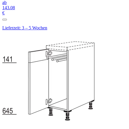
ab
143
.08
€
Lieferzeit: 3 – 5 Wochen