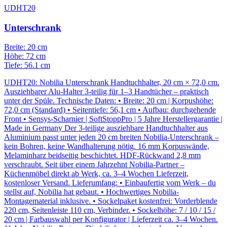
UDHT20
Unterschrank
Breite: 20 cm
Höhe: 72 cm
Tiefe: 56.1 cm
UDHT20: Nobilia Unterschrank Handtuchhalter, 20 cm × 72,0 cm.
Ausziehbarer Alu-Halter 3-teilig für 1–3 Handtücher – praktisch
unter der Spüle. Technische Daten: • Breite: 20 cm | Korpushöhe:
72,0 cm (Standard) • Seitentiefe: 56,1 cm • Aufbau: durchgehende
Front • Sensys-Scharnier | SoftStoppPro | 5 Jahre Herstellergarantie |
Made in Germany Der 3-teilige ausziehbare Handtuchhalter aus
Aluminium passt unter jeden 20 cm breiten Nobilia-Unterschrank –
kein Bohren, keine Wandhalterung nötig. 16 mm Korpuswände,
Melaminharz beidseitig beschichtet. HDF-Rückwand 2,8 mm
verschraubt. Seit über einem Jahrzehnt Nobilia-Partner –
Küchenmöbel direkt ab Werk, ca. 3–4 Wochen Lieferzeit,
kostenloser Versand. Lieferumfang: • Einbaufertig vom Werk – du
stellst auf, Nobilia hat gebaut. • Hochwertiges Nobilia-
Montagematerial inklusive. • Sockelpaket kostenfrei: Vorderblende
220 cm, Seitenleiste 110 cm, Verbinder. • Sockelhöhe: 7 / 10 / 15 /
20 cm | Farbauswahl per Konfigurator | Lieferzeit ca. 3–4 Wochen.