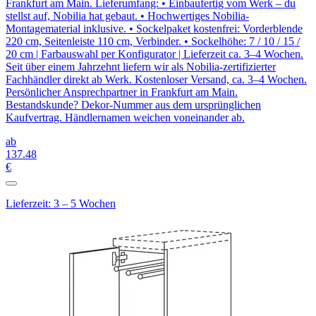
Frankfurt am Main. Lieferumfang: • Einbaufertig vom Werk – du
stellst auf, Nobilia hat gebaut. • Hochwertiges Nobilia-
Montagematerial inklusive. • Sockelpaket kostenfrei: Vorderblende
220 cm, Seitenleiste 110 cm, Verbinder. • Sockelhöhe: 7 / 10 / 15 /
20 cm | Farbauswahl per Konfigurator | Lieferzeit ca. 3–4 Wochen.
Seit über einem Jahrzehnt liefern wir als Nobilia-zertifizierter
Fachhändler direkt ab Werk. Kostenloser Versand, ca. 3–4 Wochen.
Persönlicher Ansprechpartner in Frankfurt am Main.
Bestandskunde? Dekor-Nummer aus dem ursprünglichen
Kaufvertrag. Händlernamen weichen voneinander ab.
ab
137
.48
€
Lieferzeit: 3 – 5 Wochen