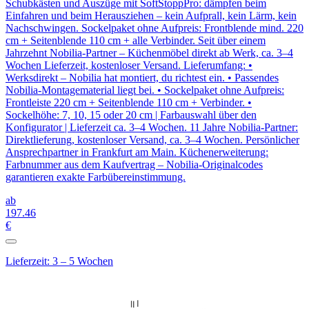
Schubkästen und Auszüge mit SoftStoppPro: dämpfen beim
Einfahren und beim Herausziehen – kein Aufprall, kein Lärm, kein
Nachschwingen. Sockelpaket ohne Aufpreis: Frontblende mind. 220
cm + Seitenblende 110 cm + alle Verbinder. Seit über einem
Jahrzehnt Nobilia-Partner – Küchenmöbel direkt ab Werk, ca. 3–4
Wochen Lieferzeit, kostenloser Versand. Lieferumfang: •
Werksdirekt – Nobilia hat montiert, du richtest ein. • Passendes
Nobilia-Montagematerial liegt bei. • Sockelpaket ohne Aufpreis:
Frontleiste 220 cm + Seitenblende 110 cm + Verbinder. •
Sockelhöhe: 7, 10, 15 oder 20 cm | Farbauswahl über den
Konfigurator | Lieferzeit ca. 3–4 Wochen. 11 Jahre Nobilia-Partner:
Direktlieferung, kostenloser Versand, ca. 3–4 Wochen. Persönlicher
Ansprechpartner in Frankfurt am Main. Küchenerweiterung:
Farbnummer aus dem Kaufvertrag – Nobilia-Originalcodes
garantieren exakte Farbübereinstimmung.
ab
197
.46
€
Lieferzeit: 3 – 5 Wochen