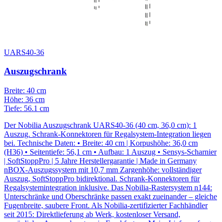
UARS40-36
Auszugschrank
Breite: 40 cm
Höhe: 36 cm
Tiefe: 56.1 cm
Der Nobilia Auszugschrank UARS40-36 (40 cm, 36,0 cm): 1
Auszug. Schrank-Konnektoren für Regalsystem-Integration liegen
bei. Technische Daten: • Breite: 40 cm | Korpushöhe: 36,0 cm
(H36) • Seitentiefe: 56,1 cm • Aufbau: 1 Auszug • Sensys-Scharnier
| SoftStoppPro | 5 Jahre Herstellergarantie | Made in Germany
nBOX-Auszugssystem mit 10,7 mm Zargenhöhe: vollständiger
Auszug, SoftStoppPro bidirektional. Schrank-Konnektoren für
Regalsystemintegration inklusive. Das Nobilia-Rastersystem n144:
Unterschränke und Oberschränke passen exakt zueinander – gleiche
Fugenbreite, saubere Front. Als Nobilia-zertifizierter Fachhändler
seit 2015: Direktlieferung ab Werk, kostenloser Versand,