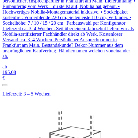
persönlicher Ansprechpartner in Frankfurt am Main. Lieferumfang: •
Einbaufertig vom Werk – du stellst auf, Nobilia hat gebaut. •
Hochwertiges Nobilia-Montagematerial inklusive. • Sockelpaket
kostenfrei: Vorderblende 220 cm, Seitenleiste 110 cm, Verbinder. •
Sockelhöhe: 7 / 10 / 15 / 20 cm | Farbauswahl per Konfigurator |
Lieferzeit ca. 3–4 Wochen. Seit über einem Jahrzehnt liefern wir als
Nobilia-zertifizierter Fachhändler direkt ab Werk. Kostenloser
Versand, ca. 3–4 Wochen. Persönlicher Ansprechpartner in
Frankfurt am Main. Bestandskunde? Dekor-Nummer aus dem
ursprünglichen Kaufvertrag. Händlernamen weichen voneinander
ab.
ab
195
.08
€
Lieferzeit: 3 – 5 Wochen