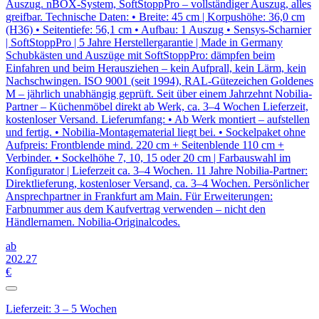
Auszug. nBOX-System, SoftStoppPro – vollständiger Auszug, alles
greifbar. Technische Daten: • Breite: 45 cm | Korpushöhe: 36,0 cm
(H36) • Seitentiefe: 56,1 cm • Aufbau: 1 Auszug • Sensys-Scharnier
| SoftStoppPro | 5 Jahre Herstellergarantie | Made in Germany
Schubkästen und Auszüge mit SoftStoppPro: dämpfen beim
Einfahren und beim Herausziehen – kein Aufprall, kein Lärm, kein
Nachschwingen. ISO 9001 (seit 1994), RAL-Gütezeichen Goldenes
M – jährlich unabhängig geprüft. Seit über einem Jahrzehnt Nobilia-
Partner – Küchenmöbel direkt ab Werk, ca. 3–4 Wochen Lieferzeit,
kostenloser Versand. Lieferumfang: • Ab Werk montiert – aufstellen
und fertig. • Nobilia-Montagematerial liegt bei. • Sockelpaket ohne
Aufpreis: Frontblende mind. 220 cm + Seitenblende 110 cm +
Verbinder. • Sockelhöhe 7, 10, 15 oder 20 cm | Farbauswahl im
Konfigurator | Lieferzeit ca. 3–4 Wochen. 11 Jahre Nobilia-Partner:
Direktlieferung, kostenloser Versand, ca. 3–4 Wochen. Persönlicher
Ansprechpartner in Frankfurt am Main. Für Erweiterungen:
Farbnummer aus dem Kaufvertrag verwenden – nicht den
Händlernamen. Nobilia-Originalcodes.
ab
202
.27
€
Lieferzeit: 3 – 5 Wochen