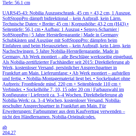
Tiefe: 56.1 cm
UARS45-43: Nobilia Auszugschrank, 45 cm × 43,2 cm, 1 Auszug.
SoftStoppPro dämpft bidirektional – kein Aufprall, kein Lärm.
Technische Daten: • Breite: 45 cm | Korpushöhe: 43,2 cm (H43) •
Seitentiefe: 56,1 cm • Aufbau: 1 Auszug • Sensys-Scharnier |
SoftStoppPro | 5 Jahre Herstellergarantie | Made in Germany
Schubkästen und Auszüge mit SoftStoppPro: dämpfen beim
Einfahren und beim Herausziehen – kein Aufprall, kein Lärm, kein
Nachschwingen. 5 Jahre Nobilia-Herstellergarantie. Made in
Germany. Ab Werk montiert – alle Beschläge werksseitig eingebaut.
Als Nobilia-zertifizierter Fachhändler seit 2015: Direktlieferung ab
Werk, kostenloser Versand, persönlicher Ansprechpartner in
Frankfurt am Main. Lieferumfang: • Ab Werk montiert – aufstellen
und fertig. • Nobilia-Montagematerial liegt bei. • Sockelpaket ohne
Aufpreis: Frontblende mind. 220 cm + Seitenblende 110 cm +
Verbinder. • Sockelhöhe 7, 10, 15 oder 20 cm | Farbauswahl im
Konfigurator | Lieferzeit ca. 3–4 Wochen. Direktbelieferung ab
Nobilia-Werk: ca. 3–4 Wochen, kostenloser Versand. Nobilia-
geschulter Ansprechpartner in Frankfurt am Main. Für
Erweiterungen: Farbnummer aus dem Kaufvertrag verwenden –
nicht den Händlernamen. Nobilia-Originalcodes.
ab
204
.27