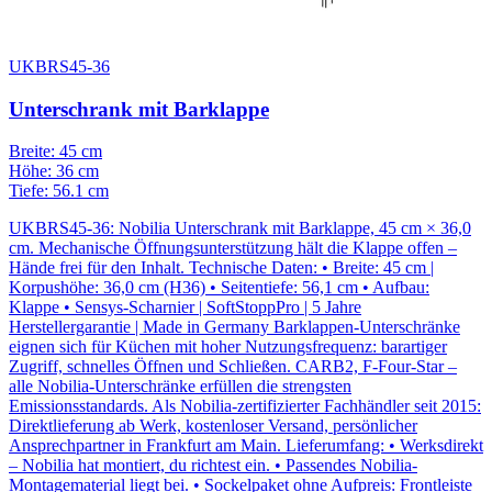
UKBRS45-36
Unterschrank mit Barklappe
Breite: 45 cm
Höhe: 36 cm
Tiefe: 56.1 cm
UKBRS45-36: Nobilia Unterschrank mit Barklappe, 45 cm × 36,0
cm. Mechanische Öffnungsunterstützung hält die Klappe offen –
Hände frei für den Inhalt. Technische Daten: • Breite: 45 cm |
Korpushöhe: 36,0 cm (H36) • Seitentiefe: 56,1 cm • Aufbau:
Klappe • Sensys-Scharnier | SoftStoppPro | 5 Jahre
Herstellergarantie | Made in Germany Barklappen-Unterschränke
eignen sich für Küchen mit hoher Nutzungsfrequenz: barartiger
Zugriff, schnelles Öffnen und Schließen. CARB2, F-Four-Star –
alle Nobilia-Unterschränke erfüllen die strengsten
Emissionsstandards. Als Nobilia-zertifizierter Fachhändler seit 2015:
Direktlieferung ab Werk, kostenloser Versand, persönlicher
Ansprechpartner in Frankfurt am Main. Lieferumfang: • Werksdirekt
– Nobilia hat montiert, du richtest ein. • Passendes Nobilia-
Montagematerial liegt bei. • Sockelpaket ohne Aufpreis: Frontleiste