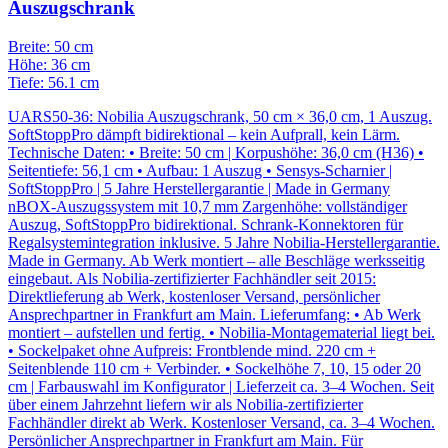
Auszugschrank
Breite: 50 cm
Höhe: 36 cm
Tiefe: 56.1 cm
UARS50-36: Nobilia Auszugschrank, 50 cm × 36,0 cm, 1 Auszug.
SoftStoppPro dämpft bidirektional – kein Aufprall, kein Lärm.
Technische Daten: • Breite: 50 cm | Korpushöhe: 36,0 cm (H36) •
Seitentiefe: 56,1 cm • Aufbau: 1 Auszug • Sensys-Scharnier |
SoftStoppPro | 5 Jahre Herstellergarantie | Made in Germany
nBOX-Auszugssystem mit 10,7 mm Zargenhöhe: vollständiger
Auszug, SoftStoppPro bidirektional. Schrank-Konnektoren für
Regalsystemintegration inklusive. 5 Jahre Nobilia-Herstellergarantie.
Made in Germany. Ab Werk montiert – alle Beschläge werksseitig
eingebaut. Als Nobilia-zertifizierter Fachhändler seit 2015:
Direktlieferung ab Werk, kostenloser Versand, persönlicher
Ansprechpartner in Frankfurt am Main. Lieferumfang: • Ab Werk
montiert – aufstellen und fertig. • Nobilia-Montagematerial liegt bei.
• Sockelpaket ohne Aufpreis: Frontblende mind. 220 cm +
Seitenblende 110 cm + Verbinder. • Sockelhöhe 7, 10, 15 oder 20
cm | Farbauswahl im Konfigurator | Lieferzeit ca. 3–4 Wochen. Seit
über einem Jahrzehnt liefern wir als Nobilia-zertifizierter
Fachhändler direkt ab Werk. Kostenloser Versand, ca. 3–4 Wochen.
Persönlicher Ansprechpartner in Frankfurt am Main. Für