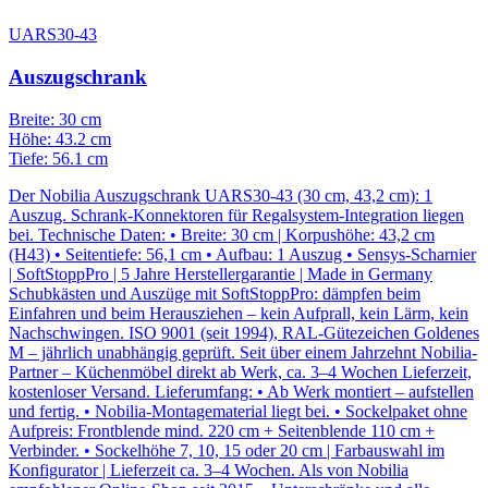
UARS30-43
Auszugschrank
Breite: 30 cm
Höhe: 43.2 cm
Tiefe: 56.1 cm
Der Nobilia Auszugschrank UARS30-43 (30 cm, 43,2 cm): 1
Auszug. Schrank-Konnektoren für Regalsystem-Integration liegen
bei. Technische Daten: • Breite: 30 cm | Korpushöhe: 43,2 cm
(H43) • Seitentiefe: 56,1 cm • Aufbau: 1 Auszug • Sensys-Scharnier
| SoftStoppPro | 5 Jahre Herstellergarantie | Made in Germany
Schubkästen und Auszüge mit SoftStoppPro: dämpfen beim
Einfahren und beim Herausziehen – kein Aufprall, kein Lärm, kein
Nachschwingen. ISO 9001 (seit 1994), RAL-Gütezeichen Goldenes
M – jährlich unabhängig geprüft. Seit über einem Jahrzehnt Nobilia-
Partner – Küchenmöbel direkt ab Werk, ca. 3–4 Wochen Lieferzeit,
kostenloser Versand. Lieferumfang: • Ab Werk montiert – aufstellen
und fertig. • Nobilia-Montagematerial liegt bei. • Sockelpaket ohne
Aufpreis: Frontblende mind. 220 cm + Seitenblende 110 cm +
Verbinder. • Sockelhöhe 7, 10, 15 oder 20 cm | Farbauswahl im
Konfigurator | Lieferzeit ca. 3–4 Wochen. Als von Nobilia