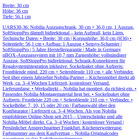
Breite: 30 cm
Höhe: 36 cm
Tiefe: 56.1 cm
UARS30-36: Nobilia Auszugschrank, 30 cm × 36,0 cm, 1 Auszug.
SoftStoppPro dämpft bidirektional – kein Aufprall, kein Lärm.
Technische Daten: • Breite: 30 cm | Korpushöhe: 36,0 cm (H36) •
Seitentiefe: 56,1 cm • Aufbau: 1 Auszug • Sensys-Scharnier |
SoftStoppPro | 5 Jahre Herstellergarantie | Made in Germany
nBOX-Auszugssystem mit 10,7 mm Zargenhöhe: vollständiger
Auszug, SoftStoppPro bidirektional. Schrank-Konnektoren für
Regalsystemintegration inklusive. Sockelpaket ohne Aufpreis:
Frontblende mind. 220 cm + Seitenblende 110 cm + alle Verbinder.
Seit über einem Jahrzehnt Nobilia-Partner – Küchenmöbel direkt ab
Werk, ca. 3–4 Wochen Lieferzeit, kostenloser Versand.
Lieferumfang: • Werksdirekt – Nobilia hat montiert, du richtest ein. •
Passendes Nobilia-Montagematerial liegt bei. • Sockelpaket ohne
Aufpreis: Frontleiste 220 cm + Seitenblende 110 cm + Verbinder. •
Sockelhöhe: 7, 10, 15 oder 20 cm | Farbauswahl über den
Konfigurator | Lieferzeit ca. 3–4 Wochen. Als von Nobilia
empfohlener Online-Shop seit 2015 – Unterschränke und alle
Nobilia-Möbel direkt. Ca. 3–4 Wochen | kostenloser Versand |
Persönlicher Ansprechpartner Frankfurt. Küchenerweiterung:
Farbnummer aus dem Kaufvertrag – Nobilia-Originalcodes
garantieren exakte Farbübereinstimmung.