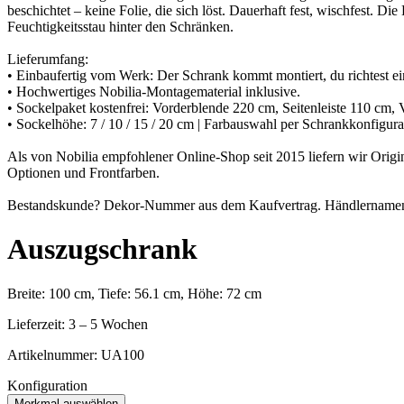
beschichtet – keine Folie, die sich löst. Dauerhaft fest, wischfest.
Feuchtigkeitsstau hinter den Schränken.
Lieferumfang:
• Einbaufertig vom Werk: Der Schrank kommt montiert, du richtest ei
• Hochwertiges Nobilia-Montagematerial inklusive.
• Sockelpaket kostenfrei: Vorderblende 220 cm, Seitenleiste 110 cm, 
• Sockelhöhe: 7 / 10 / 15 / 20 cm | Farbauswahl per Schrankkonfigura
Als von Nobilia empfohlener Online-Shop seit 2015 liefern wir Orig
Optionen und Frontfarben.
Bestandskunde? Dekor-Nummer aus dem Kaufvertrag. Händlernamen we
Auszugschrank
Breite: 100 cm, Tiefe: 56.1 cm, Höhe: 72 cm
Lieferzeit: 3 – 5 Wochen
Artikelnummer:
UA100
Konfiguration
Merkmal auswählen