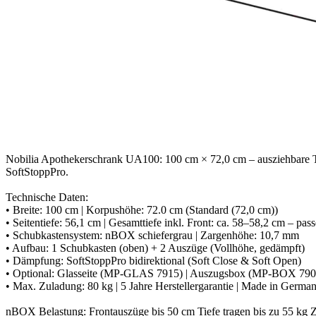
Nobilia Apothekerschrank UA100: 100 cm × 72,0 cm – ausziehbare Tab
SoftStoppPro.
Technische Daten:
• Breite: 100 cm | Korpushöhe: 72.0 cm (Standard (72,0 cm))
• Seitentiefe: 56,1 cm | Gesamttiefe inkl. Front: ca. 58–58,2 cm – pa
• Schubkastensystem: nBOX schiefergrau | Zargenhöhe: 10,7 mm
• Aufbau: 1 Schubkasten (oben) + 2 Auszüge (Vollhöhe, gedämpft)
• Dämpfung: SoftStoppPro bidirektional (Soft Close & Soft Open)
• Optional: Glasseite (MP-GLAS 7915) | Auszugsbox (MP-BOX 790
• Max. Zuladung: 80 kg | 5 Jahre Herstellergarantie | Made in Germa
nBOX Belastung: Frontauszüge bis 50 cm Tiefe tragen bis zu 55 kg 