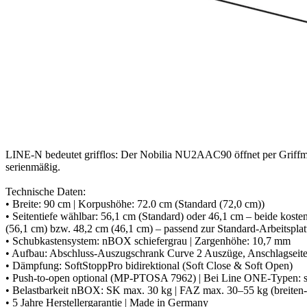
LINE-N bedeutet grifflos: Der Nobilia NU2AAC90 öffnet per Griffmu
serienmäßig.
Technische Daten:
• Breite: 90 cm | Korpushöhe: 72.0 cm (Standard (72,0 cm))
• Seitentiefe wählbar: 56,1 cm (Standard) oder 46,1 cm – beide kosten
(56,1 cm) bzw. 48,2 cm (46,1 cm) – passend zur Standard-Arbeitsplat
• Schubkastensystem: nBOX schiefergrau | Zargenhöhe: 10,7 mm
• Aufbau: Abschluss-Auszugschrank Curve 2 Auszüge, Anschlagseite
• Dämpfung: SoftStoppPro bidirektional (Soft Close & Soft Open)
• Push-to-open optional (MP-PTOSA 7962) | Bei Line ONE-Typen: se
• Belastbarkeit nBOX: SK max. 30 kg | FAZ max. 30–55 kg (breiten-/
• 5 Jahre Herstellergarantie | Made in Germany