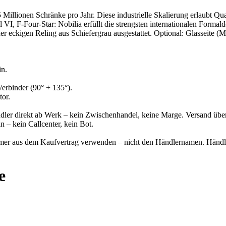
 Millionen Schränke pro Jahr. Diese industrielle Skalierung erlaubt Q
el VI, F-Four-Star: Nobilia erfüllt die strengsten internationalen For
er eckigen Reling aus Schiefergrau ausgestattet. Optional: Glassei
in.
Verbinder (90° + 135°).
tor.
händler direkt ab Werk – kein Zwischenhandel, keine Marge. Versand übe
 – kein Callcenter, kein Bot.
mer aus dem Kaufvertrag verwenden – nicht den Händlernamen. Händl
e