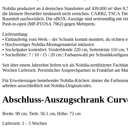
Nobilia produziert an 4 deutschen Standorten auf 439.000 m² über 8,5
die kleinere Hersteller strukturell nicht erreichen. CARB2, TSCA Tit
Raumluft nachweislich. Die nBOX-Auszüge sind serienmäßig mit ein
Push-to-open (MP-PTOSA 7962) gegen Mehrpreis.
Lieferumfang:
• Einbaufertig vom Werk – der Schrank kommt montiert, du richtest e
• Hochwertiges Nobilia-Montagematerial inklusive.
• Sockelpaket kostenfrei: Vorderblende 220 cm, Seitenleiste 110 cm, 
• Sockelhöhe: 7 / 10 / 15 / 20 cm | Farbauswahl per Schrankkonfigura
Seit über einem Jahrzehnt liefern wir als Nobilia-zertifizierter Fach
Wochen Lieferzeit. Persönlicher Ansprechpartner in Frankfurt am Main
Für Erweiterungen bestehender Nobilia-Küchen: immer die Farbnum
arbeiten ausschließlich mit Nobilia-Originalcodes.
Abschluss-Auszugschrank Curv
Breite: 90 cm, Tiefe: 56.1 cm, Höhe: 72 cm
Lieferzeit: 3 – 5 Wochen