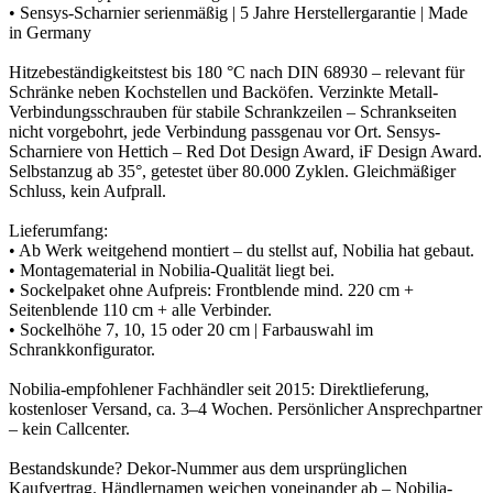
• Sensys-Scharnier serienmäßig | 5 Jahre Herstellergarantie | Made
in Germany
Hitzebeständigkeitstest bis 180 °C nach DIN 68930 – relevant für
Schränke neben Kochstellen und Backöfen. Verzinkte Metall-
Verbindungsschrauben für stabile Schrankzeilen – Schrankseiten
nicht vorgebohrt, jede Verbindung passgenau vor Ort. Sensys-
Scharniere von Hettich – Red Dot Design Award, iF Design Award.
Selbstanzug ab 35°, getestet über 80.000 Zyklen. Gleichmäßiger
Schluss, kein Aufprall.
Lieferumfang:
• Ab Werk weitgehend montiert – du stellst auf, Nobilia hat gebaut.
• Montagematerial in Nobilia-Qualität liegt bei.
• Sockelpaket ohne Aufpreis: Frontblende mind. 220 cm +
Seitenblende 110 cm + alle Verbinder.
• Sockelhöhe 7, 10, 15 oder 20 cm | Farbauswahl im
Schrankkonfigurator.
Nobilia-empfohlener Fachhändler seit 2015: Direktlieferung,
kostenloser Versand, ca. 3–4 Wochen. Persönlicher Ansprechpartner
– kein Callcenter.
Bestandskunde? Dekor-Nummer aus dem ursprünglichen
Kaufvertrag. Händlernamen weichen voneinander ab – Nobilia-