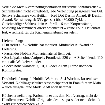
Verzinkte Metall-Verbindungsschrauben für stabile Schrankzeilen –
Schrankseiten nicht vorgebohrt, jede Verbindung passgenau vor Ort.
Sensys-Scharniere von Hettich – Red Dot Design Award, iF Design
Award. Selbstanzug ab 35°, getestet über 80.000 Zyklen.
Gleichmäßiger Schluss, kein Aufprall. 16 mm Korpuswände,
beidseitig Melaminharz direkt beschichtet – keine Folie. Dauerhaft
fest, wischfest, für die Küchenumgebung ausgelegt.
Lieferumfang:
• Du stellst auf – Nobilia hat montiert. Minimaler Aufwand ab
Lieferung.
• Passendes Nobilia-Montagematerial liegt bei.
• Sockelpaket ohne Aufpreis: Frontleiste 220 cm + Seitenblende 110
cm + alle Winkelverbinder.
• Sockelhöhe wählbar: 7, 10, 15 oder 20 cm | Farbe über den
Konfigurator.
Direktbelieferung ab Nobilia-Werk: ca. 3–4 Wochen, kostenloser
Versand. Nobilia-geschulter Ansprechpartner in Frankfurt am Main
– auch ausgelaufene Modelle oft noch lieferbar.
Küchenerweiterung: Farbnummer aus dem Kaufvertrag, nicht den
Händlernamen. Nobilia-Originalcodes – so passt der neue Schrank
exakt zur bestehenden Zeile.