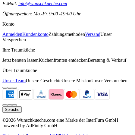
E-Mail:
info@wunschkueche.com
Öffnungszeiten: Mo.-Fr. 9:00 -19:00 Uhr
Konto
Anmelden
Kundenkonto
Zahlungsmethoden
Versand
Unser
Versprechen
Ihre Traumküche
Jetzt beraten lassen
Küchenfronten entdecken
Beratung & Verkauf
Über Traumküche
Unser Team
Unsere Geschichte
Unsere Mission
Unser Versprechen
Sprache
©2026 Wunschkueche.com eine Marke der InterFurn GmbH
powered by AdFinity GmbH