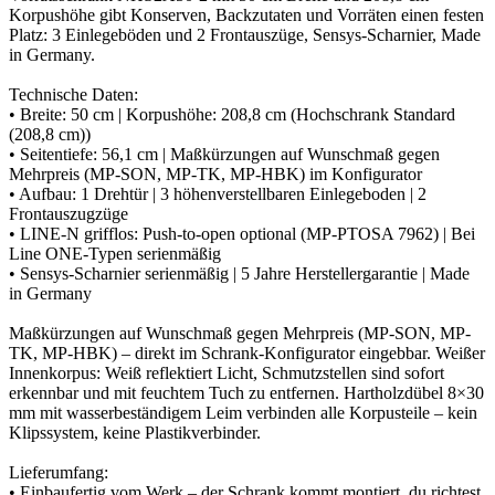
Korpushöhe gibt Konserven, Backzutaten und Vorräten einen festen
Platz: 3 Einlegeböden und 2 Frontauszüge, Sensys-Scharnier, Made
in Germany.
Technische Daten:
• Breite: 50 cm | Korpushöhe: 208,8 cm (Hochschrank Standard
(208,8 cm))
• Seitentiefe: 56,1 cm | Maßkürzungen auf Wunschmaß gegen
Mehrpreis (MP-SON, MP-TK, MP-HBK) im Konfigurator
• Aufbau: 1 Drehtür | 3 höhenverstellbaren Einlegeboden | 2
Frontauszugzüge
• LINE-N grifflos: Push-to-open optional (MP-PTOSA 7962) | Bei
Line ONE-Typen serienmäßig
• Sensys-Scharnier serienmäßig | 5 Jahre Herstellergarantie | Made
in Germany
Maßkürzungen auf Wunschmaß gegen Mehrpreis (MP-SON, MP-
TK, MP-HBK) – direkt im Schrank-Konfigurator eingebbar. Weißer
Innenkorpus: Weiß reflektiert Licht, Schmutzstellen sind sofort
erkennbar und mit feuchtem Tuch zu entfernen. Hartholzdübel 8×30
mm mit wasserbeständigem Leim verbinden alle Korpusteile – kein
Klipssystem, keine Plastikverbinder.
Lieferumfang:
• Einbaufertig vom Werk – der Schrank kommt montiert, du richtest