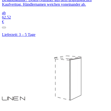
Kaufvertrag. Händlernamen weichen voneinander ab.
ab
62
.52
€
Lieferzeit: 3 – 5 Tage