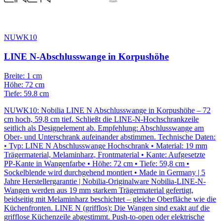
NUWK10
LINE N-Abschlusswange in Korpushöhe
Breite: 1 cm
Höhe: 72 cm
Tiefe: 59.8 cm
NUWK10: Nobilia LINE N Abschlusswange in Korpushöhe – 72
cm hoch, 59,8 cm tief. Schließt die LINE-N-Hochschrankzeile
seitlich als Designelement ab. Empfehlung: Abschlusswange am
Ober- und Unterschrank aufeinander abstimmen. Technische Daten:
• Typ: LINE N Abschlusswange Hochschrank • Material: 19 mm
Trägermaterial, Melaminharz, Frontmaterial • Kante: Aufgesetzte
PP-Kante in Wangenfarbe • Höhe: 72 cm • Tiefe: 59,8 cm •
Sockelblende wird durchgehend montiert • Made in Germany | 5
Jahre Herstellergarantie | Nobilia-Originalware Nobilia-LINE-N-
Wangen werden aus 19 mm starkem Trägermaterial gefertigt,
beidseitig mit Melaminharz beschichtet – gleiche Oberfläche wie die
Küchenfronten. LINE N (grifflos): Die Wangen sind exakt auf die
grifflose Küchenzeile abgestimmt. Push-to-open oder elektrische