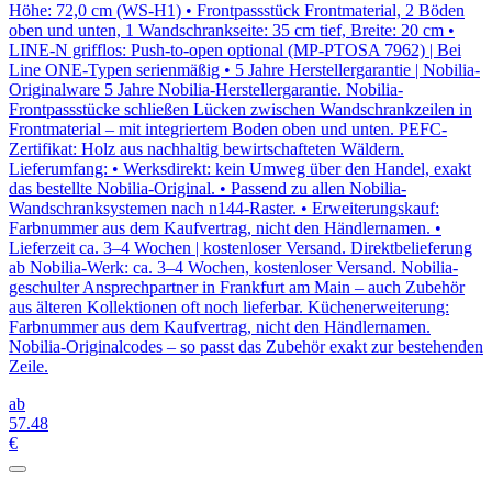
Höhe: 72,0 cm (WS-H1) • Frontpassstück Frontmaterial, 2 Böden
oben und unten, 1 Wandschrankseite: 35 cm tief, Breite: 20 cm •
LINE-N grifflos: Push-to-open optional (MP-PTOSA 7962) | Bei
Line ONE-Typen serienmäßig • 5 Jahre Herstellergarantie | Nobilia-
Originalware 5 Jahre Nobilia-Herstellergarantie. Nobilia-
Frontpassstücke schließen Lücken zwischen Wandschrankzeilen in
Frontmaterial – mit integriertem Boden oben und unten. PEFC-
Zertifikat: Holz aus nachhaltig bewirtschafteten Wäldern.
Lieferumfang: • Werksdirekt: kein Umweg über den Handel, exakt
das bestellte Nobilia-Original. • Passend zu allen Nobilia-
Wandschranksystemen nach n144-Raster. • Erweiterungskauf:
Farbnummer aus dem Kaufvertrag, nicht den Händlernamen. •
Lieferzeit ca. 3–4 Wochen | kostenloser Versand. Direktbelieferung
ab Nobilia-Werk: ca. 3–4 Wochen, kostenloser Versand. Nobilia-
geschulter Ansprechpartner in Frankfurt am Main – auch Zubehör
aus älteren Kollektionen oft noch lieferbar. Küchenerweiterung:
Farbnummer aus dem Kaufvertrag, nicht den Händlernamen.
Nobilia-Originalcodes – so passt das Zubehör exakt zur bestehenden
Zeile.
ab
57
.48
€