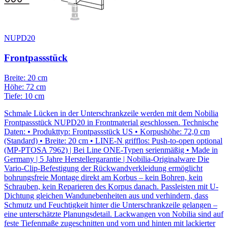
NUPD20
Frontpassstück
Breite: 20 cm
Höhe: 72 cm
Tiefe: 10 cm
Schmale Lücken in der Unterschrankzeile werden mit dem Nobilia
Frontpassstück NUPD20 in Frontmaterial geschlossen. Technische
Daten: • Produkttyp: Frontpassstück US • Korpushöhe: 72,0 cm
(Standard) • Breite: 20 cm • LINE-N grifflos: Push-to-open optional
(MP-PTOSA 7962) | Bei Line ONE-Typen serienmäßig • Made in
Germany | 5 Jahre Herstellergarantie | Nobilia-Originalware Die
Vario-Clip-Befestigung der Rückwandverkleidung ermöglicht
bohrungsfreie Montage direkt am Korbus – kein Bohren, kein
Schrauben, kein Reparieren des Korpus danach. Passleisten mit U-
Dichtung gleichen Wandunebenheiten aus und verhindern, dass
Schmutz und Feuchtigkeit hinter die Unterschrankzeile gelangen –
eine unterschätzte Planungsdetail. Lackwangen von Nobilia sind auf
feste Tiefenmaße zugeschnitten und vorn und hinten mit lackierter