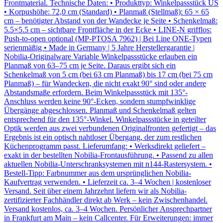
Frontmaterial. Technische Daten: • Produkttyp: Winkelpassstück US
• Korpushöhe: 72,0 cm (Standard) • Planmaß (Stellmaß): 65 × 65
cm – benötigter Abstand von der Wandecke je Seite • Schenkelmaß:
5.5×5.5 cm – sichtbare Frontfläche in der Ecke • LINE-N grifflos:
Push-to-open optional (MP-PTOSA 7962) | Bei Line ONE-Typen
serienmäßig • Made in Germany | 5 Jahre Herstellergarantie |
Nobilia-Originalware Variable Winkelpassstücke erlauben ein
Planmaß von 63–75 cm je Seite. Daraus ergibt sich ein
Schenkelmaß von 5 cm (bei 63 cm Planmaß) bis 17 cm (bei 75 cm
Planmaß) – für Wandecken, die nicht exakt 90° sind oder andere
Abstandsmaße erfordern. Beim Winkelpassstück mit 135°-
Anschluss werden keine 90°-Ecken, sondern stumpfwinklige
Übergänge abgeschlossen. Planmaß und Schenkelmaß gelten
entsprechend für den 135°-Winkel. Winkelpassstücke in geteilter
Optik werden aus zwei verbundenen Originalfronten gefertigt – das
Ergebnis ist ein optisch nahtloser Übergang, der zum restlichen
Küchenprogramm passt. Lieferumfang: • Werksdirekt geliefert –
exakt in der bestellten Nobilia-Frontausführung. • Passend zu allen
aktuellen Nobilia-Unterschranksystemen mit n144-Rastersystem. •
Bestell-Tipp: Farbnummer aus dem ursprünglichen Nobilia-
Kaufvertrag verwenden. • Lieferzeit ca. 3–4 Wochen | kostenloser
Versand. Seit über einem Jahrzehnt liefern wir als Nobilia-
zertifizierter Fachhändler direkt ab Werk – kein Zwischenhandel.
Versand kostenlos, ca. 3–4 Wochen. Persönlicher Ansprechpartner
in Frankfurt am Main – kein Callcenter. Für Erweiterungen: immer