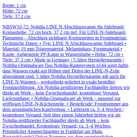
Breite: 1 cm
Höhe: 72 cm
Tiefe: 37.2 cm
NBSW10-72: Nobilia LINE N Abschlusswange für Sideboard,
Korpushöhe, 72 cm hoch, 37,2 cm tief. Für LINE-N-Sideboard-
Planungen – Abschluss sichtbarer Korpusseiten in Frontmaterial.
Technische Daten: • Typ: LINE N Abschlusswange Sideboard •
Material: 19 mm Trägermaterial, Melaminharz, Frontmaterial •
Kante: Aufgesetzte PP-Kante in Wangenfarbe • Höhe: 72 cm •
Tiefe: 37,2 cm • Made in Germany | 5 Jahre Herstellergarantie |
Nobilia-Originalware Das Nobilia-Rastersystem n144 sorgt dafür,
dass Wangen exakt auf Höhen und Tiefen der LINE-N-Zeile
abgestimmt sind. 5 Jahre Nobilia-Herstellergarantie gilt auch für
LINE N Wangen – werksdirekt geliefert in exakt bestellter
Frontausführung. Als Nobilia-zertifizierter Fachhändler liefern wir
direkt ab Werk – kein Zwischenhandel, kostenloser Versand.
Lieferumfang: • Nobilia-Originalware ab Werk – passend zur
grifflosen LINE-N-Küchenzeile. • Bestellcode: Frontnummer aus
dem ursprünglichen Kaufvertrag. • Lieferzeit ca. 3–4 Wochen |
kostenloser Versand. Seit über einem Jahrzehnt liefern wir als
Nobilia-zertifizierter Fachhändler direkt ab Werk – kein
Zwischenhandel. Kostenloser Versand, ca. 3–4 Wochen.
Persönlicher Ansprechpartner in Frankfurt am Main.
Bestandskunde? Dekor-Nummer aus dem ursprünglichen