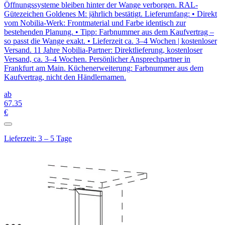
Öffnungssysteme bleiben hinter der Wange verborgen. RAL-
Gütezeichen Goldenes M: jährlich bestätigt. Lieferumfang: • Direkt
vom Nobilia-Werk: Frontmaterial und Farbe identisch zur
bestehenden Planung. • Tipp: Farbnummer aus dem Kaufvertrag –
so passt die Wange exakt. • Lieferzeit ca. 3–4 Wochen | kostenloser
Versand. 11 Jahre Nobilia-Partner: Direktlieferung, kostenloser
Versand, ca. 3–4 Wochen. Persönlicher Ansprechpartner in
Frankfurt am Main. Küchenerweiterung: Farbnummer aus dem
Kaufvertrag, nicht den Händlernamen.
ab
67
.35
€
Lieferzeit: 3 – 5 Tage