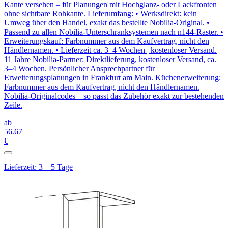
Kante versehen – für Planungen mit Hochglanz- oder Lackfronten
ohne sichtbare Rohkante. Lieferumfang: • Werksdirekt: kein
Umweg über den Handel, exakt das bestellte Nobilia-Original. •
Passend zu allen Nobilia-Unterschranksystemen nach n144-Raster. •
Erweiterungskauf: Farbnummer aus dem Kaufvertrag, nicht den
Händlernamen. • Lieferzeit ca. 3–4 Wochen | kostenloser Versand.
11 Jahre Nobilia-Partner: Direktlieferung, kostenloser Versand, ca.
3–4 Wochen. Persönlicher Ansprechpartner für
Erweiterungsplanungen in Frankfurt am Main. Küchenerweiterung:
Farbnummer aus dem Kaufvertrag, nicht den Händlernamen.
Nobilia-Originalcodes – so passt das Zubehör exakt zur bestehenden
Zeile.
ab
56
.67
€
Lieferzeit: 3 – 5 Tage