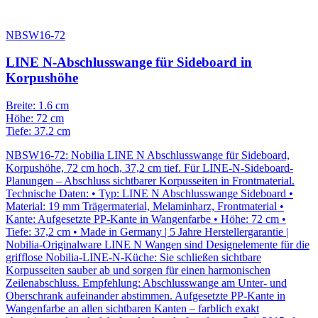
NBSW16-72
LINE N-Abschlusswange für Sideboard in
Korpushöhe
Breite: 1.6 cm
Höhe: 72 cm
Tiefe: 37.2 cm
NBSW16-72: Nobilia LINE N Abschlusswange für Sideboard,
Korpushöhe, 72 cm hoch, 37,2 cm tief. Für LINE-N-Sideboard-
Planungen – Abschluss sichtbarer Korpusseiten in Frontmaterial.
Technische Daten: • Typ: LINE N Abschlusswange Sideboard •
Material: 19 mm Trägermaterial, Melaminharz, Frontmaterial •
Kante: Aufgesetzte PP-Kante in Wangenfarbe • Höhe: 72 cm •
Tiefe: 37,2 cm • Made in Germany | 5 Jahre Herstellergarantie |
Nobilia-Originalware LINE N Wangen sind Designelemente für die
grifflose Nobilia-LINE-N-Küche: Sie schließen sichtbare
Korpusseiten sauber ab und sorgen für einen harmonischen
Zeilenabschluss. Empfehlung: Abschlusswange am Unter- und
Oberschrank aufeinander abstimmen. Aufgesetzte PP-Kante in
Wangenfarbe an allen sichtbaren Kanten – farblich exakt