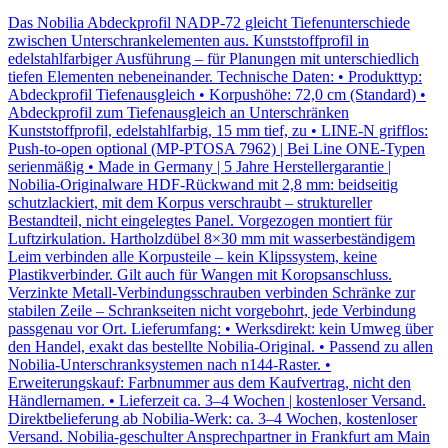
Das Nobilia Abdeckprofil NADP-72 gleicht Tiefenunterschiede
zwischen Unterschrankelementen aus. Kunststoffprofil in
edelstahlfarbiger Ausführung – für Planungen mit unterschiedlich
tiefen Elementen nebeneinander. Technische Daten: • Produkttyp:
Abdeckprofil Tiefenausgleich • Korpushöhe: 72,0 cm (Standard) •
Abdeckprofil zum Tiefenausgleich an Unterschränken
Kunststoffprofil, edelstahlfarbig, 15 mm tief, zu • LINE-N grifflos:
Push-to-open optional (MP-PTOSA 7962) | Bei Line ONE-Typen
serienmäßig • Made in Germany | 5 Jahre Herstellergarantie |
Nobilia-Originalware HDF-Rückwand mit 2,8 mm: beidseitig
schutzlackiert, mit dem Korpus verschraubt – struktureller
Bestandteil, nicht eingelegtes Panel. Vorgezogen montiert für
Luftzirkulation. Hartholzdübel 8×30 mm mit wasserbeständigem
Leim verbinden alle Korpusteile – kein Klipssystem, keine
Plastikverbinder. Gilt auch für Wangen mit Koropsanschluss.
Verzinkte Metall-Verbindungsschrauben verbinden Schränke zur
stabilen Zeile – Schrankseiten nicht vorgebohrt, jede Verbindung
passgenau vor Ort. Lieferumfang: • Werksdirekt: kein Umweg über
den Handel, exakt das bestellte Nobilia-Original. • Passend zu allen
Nobilia-Unterschranksystemen nach n144-Raster. •
Erweiterungskauf: Farbnummer aus dem Kaufvertrag, nicht den
Händlernamen. • Lieferzeit ca. 3–4 Wochen | kostenloser Versand.
Direktbelieferung ab Nobilia-Werk: ca. 3–4 Wochen, kostenloser
Versand. Nobilia-geschulter Ansprechpartner in Frankfurt am Main