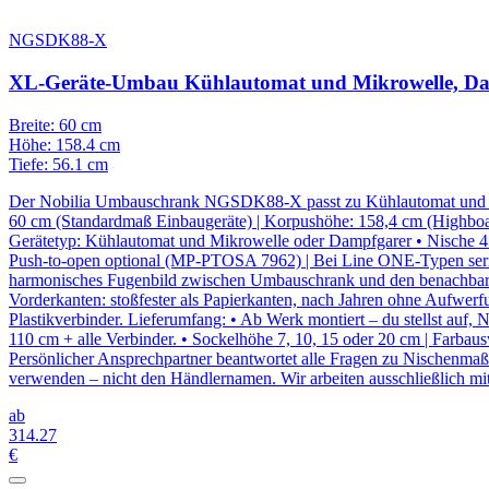
NGSDK88-X
XL-Geräte-Umbau Kühlautomat und Mikrowelle, Da
Breite: 60 cm
Höhe: 158.4 cm
Tiefe: 56.1 cm
Der Nobilia Umbauschrank NGSDK88-X passt zu Kühlautomat und Mik
60 cm (Standardmaß Einbaugeräte) | Korpushöhe: 158,4 cm (Highb
Gerätetyp: Kühlautomat und Mikrowelle oder Dampfgarer • Nische 45 c
Push-to-open optional (MP-PTOSA 7962) | Bei Line ONE-Typen serien
harmonisches Fugenbild zwischen Umbauschrank und den benachbar
Vorderkanten: stoßfester als Papierkanten, nach Jahren ohne Aufwer
Plastikverbinder. Lieferumfang: • Ab Werk montiert – du stellst auf, 
110 cm + alle Verbinder. • Sockelhöhe 7, 10, 15 oder 20 cm | Farbau
Persönlicher Ansprechpartner beantwortet alle Fragen zu Nischenma
verwenden – nicht den Händlernamen. Wir arbeiten ausschließlich mit
ab
314
.27
€