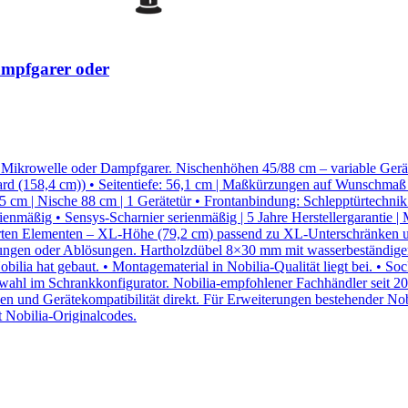
mpfgarer oder
rowelle oder Dampfgarer. Nischenhöhen 45/88 cm – variable Geräte
oard (158,4 cm)) • Seitentiefe: 56,1 cm | Maßkürzungen auf Wunsc
m | Nische 88 cm | 1 Gerätetür • Frontanbindung: Schlepptürtechnik od
mäßig • Sensys-Scharnier serienmäßig | 5 Jahre Herstellergarantie | 
ten Elementen – XL-Höhe (79,2 cm) passend zu XL-Unterschränken 
fungen oder Ablösungen. Hartholzdübel 8×30 mm mit wasserbeständigem
Nobilia hat gebaut. • Montagematerial in Nobilia-Qualität liegt bei. • 
swahl im Schrankkonfigurator. Nobilia-empfohlener Fachhändler seit 2
ßen und Gerätekompatibilität direkt. Für Erweiterungen bestehender 
 Nobilia-Originalcodes.