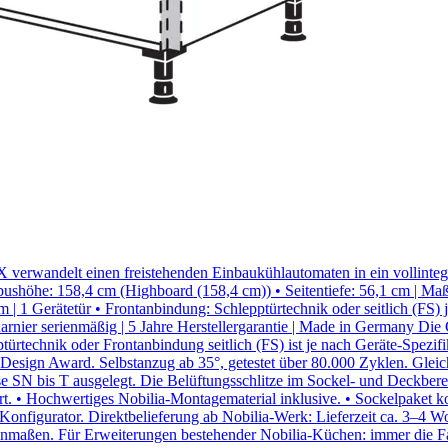
-X verwandelt einen freistehenden Einbaukühlautomaten in ein vollin
orpushöhe: 158,4 cm (Highboard (158,4 cm)) • Seitentiefe: 56,1 cm
1 Gerätetür • Frontanbindung: Schlepptürtechnik oder seitlich (FS) j
r serienmäßig | 5 Jahre Herstellergarantie | Made in Germany Die Ger
ürtechnik oder Frontanbindung seitlich (FS) ist je nach Geräte-Spezifi
esign Award. Selbstanzug ab 35°, getestet über 80.000 Zyklen. Gleich
N bis T ausgelegt. Die Belüftungsschlitze im Sockel- und Deckbereich
 • Hochwertiges Nobilia-Montagematerial inklusive. • Sockelpaket kos
 Konfigurator. Direktbelieferung ab Nobilia-Werk: Lieferzeit ca. 3–4 W
henmaßen. Für Erweiterungen bestehender Nobilia-Küchen: immer die 