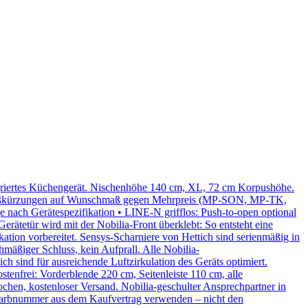
tegriertes Küchengerät. Nischenhöhe 140 cm, XL, 72 cm Korpushöhe.
 | Maßkürzungen auf Wunschmaß gegen Mehrpreis (MP-SON, MP-TK,
e nach Gerätespezifikation • LINE-N grifflos: Push-to-open optional
ätetür wird mit der Nobilia-Front überklebt: So entsteht eine
kation vorbereitet. Sensys-Scharniere von Hettich sind serienmäßig in
mäßiger Schluss, kein Aufprall. Alle Nobilia-
 sind für ausreichende Luftzirkulation des Geräts optimiert.
tenfrei: Vorderblende 220 cm, Seitenleiste 110 cm, alle
ochen, kostenloser Versand. Nobilia-geschulter Ansprechpartner in
Farbnummer aus dem Kaufvertrag verwenden – nicht den