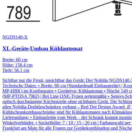
NGDS140-X
XL-Geräte-Umbau Kühlautomat
Breite: 60 cm
Höhe: 158.4 cm
Tiefe: 56.1 cm
Sichtbar nur die Front, unsichtbar das Gerät: Der Nobilia NGDS140
Technische Daten: • Breite: 60 cm (Standardmaß Einbaugeräte) | K
MP-HBK) im Konfigurator • Gerätetyp: Kühlautomat • Nische 140 cm | 
(MP-PTOSA 7962) | Bei Line ONE-Typen serienmäßig • Sensys-Scharnie
optisch durchgängige Küchenzeile ohne sichtbares Gerät. Die Schleppt
allen Nobilia-Drehtürschränken verbaut – Red Dot Design Award, iF D
Kühlschrankumbauschränke sind für Kühlautomaten nach Klimaklasse S
Lieferumfang: • Einbaufertig vom Werk – der Schrank kommt montiert.
Winkelverbinder. • Sockelhöhe: 7 / 10 / 15 / 20 cm | Farbauswahl per
Frankfurt am Main für alle Fragen zur Gerätekombination und Nisc