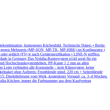
kombination, homogenes Küchenbild. Technische Daten: • Breite:
hmaß gegen Mehrpreis (MP-SON, MP-TK, MP-HBK) im Konfigurator •
er seitlich (FS) je nach Gerätespezifikation • LINE-N grifflos:
Made in Germany Das Nobilia-Rastersystem n144 sorgt für ein
und Hochschranksystemhöhen. PP-Kante 1,2 mm an allen
 Leim verbinden alle Korpusteile – kein Klipssystem, keine
Sockelpaket ohne Aufpreis: Frontblende mind. 220 cm + Seitenblende
015: Direktlieferung vom Werk, kostenloser Versand, ca. 3–4 Wochen.
Nobilia-Küchen: immer die Farbnummer aus dem Kaufvertrag