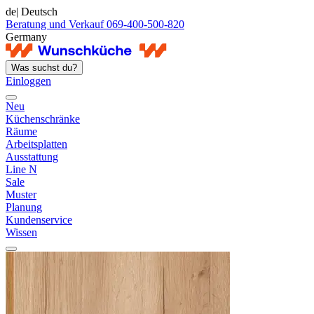
de
| Deutsch
Beratung und Verkauf 069-400-500-820
Germany
Was suchst du?
Einloggen
Neu
Küchenschränke
Räume
Arbeitsplatten
Ausstattung
Line N
Sale
Muster
Planung
Kundenservice
Wissen