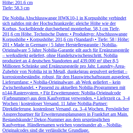
Höhe: 201.6 cm
Tiefe: 58.3 cm
Die Nobilia Abschlusswange HWK10-1 in Korpushöhe verbindet
sich nahtlos mit der Hochschrankzeile: gleiche Höhe wie der
Korbus, Sockelblende durchgehend montierbar. 58,3 cm Tiefe,
201,6 cm Höhe. Technische Daten: • Produkttyp: Abschlusswange
Korpushöhe • Korpushöhe: 201,6 cm (Standard) • Tiefe: 58 | Höhe:
201 • Made in Germany | 5 Jahre Herstellergarantie | Nobilia-
Originalware 5 Jahre Nobilia-Garantie gilt auch für Ergänzungsteile
– werksdirekt geliefert, ohne Handelszwischenschritt. Nobilia
produziert an 4 deutschen Standorten auf 439.000 m² über 8,5
Millionen Schränke und Ergänzungsteile pro Jahr. Laundry-Area-
Zubehör von Nobilia ist in Metall, dunkelgrau gepulvert gefertigt –
korrosionsbeständig, robust, für den Hauswirtschaftsraum ausgelegt.
Lieferumfang: • Nobilia-Originalware, ab Werk geliefert – kein
Zwischenhandel. • Passend zu aktuellen Nobilia-Programmen mit
n144-Rastersystem. • Für Erweiterungen: Nobilia-Originalcode
(Farbnummer) aus dem Kaufvertrag verwenden. • Lieferzeit ca. 3–4
Wochen | kostenloser Versand. 11 Jahre Nobilia-Partner:
Direktlieferung, kostenloser Versand, ca. 3–4 Wochen. Persönlicher
Ansprechpartner für Erweiterungsplanungen in Frankfurt am Main.
Bestandskunde? Dekor-Nummer aus dem ursprünglichen
Kaufvertrag. Händlernamen weichen voneinander ab – Nobilia-
Originalcodes sind die verlässliche Grundlage.