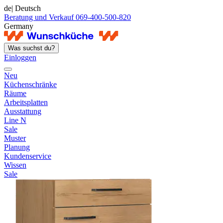
de
| Deutsch
Beratung und Verkauf 069-400-500-820
Germany
Was suchst du?
Einloggen
Neu
Küchenschränke
Räume
Arbeitsplatten
Ausstattung
Line N
Sale
Muster
Planung
Kundenservice
Wissen
Sale