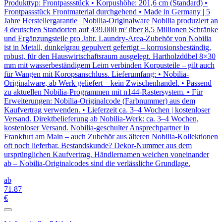
Produkttyp: Frontpassstück • Korpushöhe: 201,6 cm (Standard) •
Frontpassstück Frontmaterial durchgehend • Made in Germany | 5
Jahre Herstellergarantie | Nobilia-Originalware Nobilia produziert an
4 deutschen Standorten auf 439.000 m² über 8,5 Millionen Schränke
und Ergänzungsteile pro Jahr. Laundry-Area-Zubehör von Nobilia
ist in Metall, dunkelgrau gepulvert gefertigt – korrosionsbeständig,
robust, für den Hauswirtschaftsraum ausgelegt. Hartholzdübel 8×30
mm mit wasserbeständigem Leim verbinden Korpusteile – gilt auch
für Wangen mit Koropsanschluss. Lieferumfang: • Nobilia-
Originalware, ab Werk geliefert – kein Zwischenhandel. • Passend
zu aktuellen Nobilia-Programmen mit n144-Rastersystem. • Für
Erweiterungen: Nobilia-Originalcode (Farbnummer) aus dem
Kaufvertrag verwenden. • Lieferzeit ca. 3–4 Wochen | kostenloser
Versand. Direktbelieferung ab Nobilia-Werk: ca. 3–4 Wochen,
kostenloser Versand. Nobilia-geschulter Ansprechpartner in
Frankfurt am Main – auch Zubehör aus älteren Nobilia-Kollektionen
oft noch lieferbar. Bestandskunde? Dekor-Nummer aus dem
ursprünglichen Kaufvertrag. Händlernamen weichen voneinander
ab – Nobilia-Originalcodes sind die verlässliche Grundlage.
ab
71
.87
€