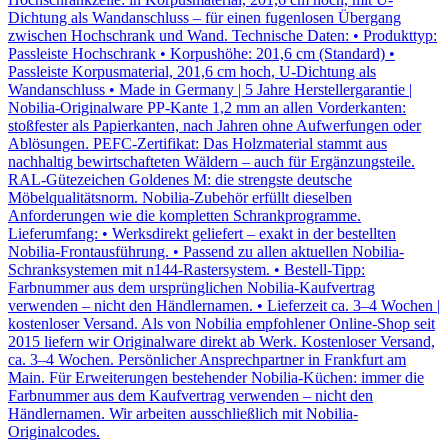
Dichtung als Wandanschluss – für einen fugenlosen Übergang
zwischen Hochschrank und Wand. Technische Daten: • Produkttyp:
Passleiste Hochschrank • Korpushöhe: 201,6 cm (Standard) •
Passleiste Korpusmaterial, 201,6 cm hoch, U-Dichtung als
Wandanschluss • Made in Germany | 5 Jahre Herstellergarantie |
Nobilia-Originalware PP-Kante 1,2 mm an allen Vorderkanten:
stoßfester als Papierkanten, nach Jahren ohne Aufwerfungen oder
Ablösungen. PEFC-Zertifikat: Das Holzmaterial stammt aus
nachhaltig bewirtschafteten Wäldern – auch für Ergänzungsteile.
RAL-Gütezeichen Goldenes M: die strengste deutsche
Möbelqualitätsnorm. Nobilia-Zubehör erfüllt dieselben
Anforderungen wie die kompletten Schrankprogramme.
Lieferumfang: • Werksdirekt geliefert – exakt in der bestellten
Nobilia-Frontausführung. • Passend zu allen aktuellen Nobilia-
Schranksystemen mit n144-Rastersystem. • Bestell-Tipp:
Farbnummer aus dem ursprünglichen Nobilia-Kaufvertrag
verwenden – nicht den Händlernamen. • Lieferzeit ca. 3–4 Wochen |
kostenloser Versand. Als von Nobilia empfohlener Online-Shop seit
2015 liefern wir Originalware direkt ab Werk. Kostenloser Versand,
ca. 3–4 Wochen. Persönlicher Ansprechpartner in Frankfurt am
Main. Für Erweiterungen bestehender Nobilia-Küchen: immer die
Farbnummer aus dem Kaufvertrag verwenden – nicht den
Händlernamen. Wir arbeiten ausschließlich mit Nobilia-
Originalcodes.