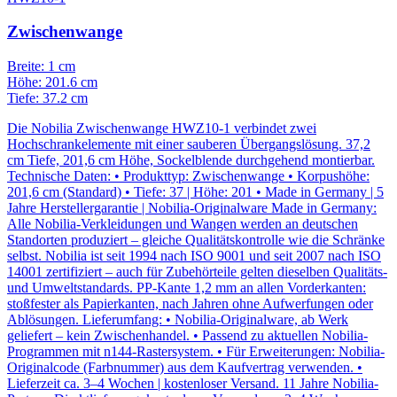
Zwischenwange
Breite: 1 cm
Höhe: 201.6 cm
Tiefe: 37.2 cm
Die Nobilia Zwischenwange HWZ10-1 verbindet zwei
Hochschrankelemente mit einer sauberen Übergangslösung. 37,2
cm Tiefe, 201,6 cm Höhe, Sockelblende durchgehend montierbar.
Technische Daten: • Produkttyp: Zwischenwange • Korpushöhe:
201,6 cm (Standard) • Tiefe: 37 | Höhe: 201 • Made in Germany | 5
Jahre Herstellergarantie | Nobilia-Originalware Made in Germany:
Alle Nobilia-Verkleidungen und Wangen werden an deutschen
Standorten produziert – gleiche Qualitätskontrolle wie die Schränke
selbst. Nobilia ist seit 1994 nach ISO 9001 und seit 2007 nach ISO
14001 zertifiziert – auch für Zubehörteile gelten dieselben Qualitäts-
und Umweltstandards. PP-Kante 1,2 mm an allen Vorderkanten:
stoßfester als Papierkanten, nach Jahren ohne Aufwerfungen oder
Ablösungen. Lieferumfang: • Nobilia-Originalware, ab Werk
geliefert – kein Zwischenhandel. • Passend zu aktuellen Nobilia-
Programmen mit n144-Rastersystem. • Für Erweiterungen: Nobilia-
Originalcode (Farbnummer) aus dem Kaufvertrag verwenden. •
Lieferzeit ca. 3–4 Wochen | kostenloser Versand. 11 Jahre Nobilia-