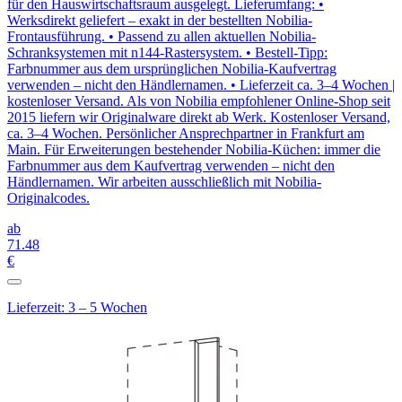
für den Hauswirtschaftsraum ausgelegt. Lieferumfang: •
Werksdirekt geliefert – exakt in der bestellten Nobilia-
Frontausführung. • Passend zu allen aktuellen Nobilia-
Schranksystemen mit n144-Rastersystem. • Bestell-Tipp:
Farbnummer aus dem ursprünglichen Nobilia-Kaufvertrag
verwenden – nicht den Händlernamen. • Lieferzeit ca. 3–4 Wochen |
kostenloser Versand. Als von Nobilia empfohlener Online-Shop seit
2015 liefern wir Originalware direkt ab Werk. Kostenloser Versand,
ca. 3–4 Wochen. Persönlicher Ansprechpartner in Frankfurt am
Main. Für Erweiterungen bestehender Nobilia-Küchen: immer die
Farbnummer aus dem Kaufvertrag verwenden – nicht den
Händlernamen. Wir arbeiten ausschließlich mit Nobilia-
Originalcodes.
ab
71
.48
€
Lieferzeit: 3 – 5 Wochen