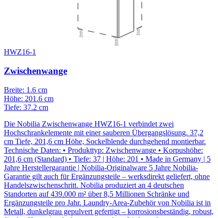
HWZ16-1
Zwischenwange
Breite: 1.6 cm
Höhe: 201.6 cm
Tiefe: 37.2 cm
Die Nobilia Zwischenwange HWZ16-1 verbindet zwei
Hochschrankelemente mit einer sauberen Übergangslösung. 37,2
cm Tiefe, 201,6 cm Höhe, Sockelblende durchgehend montierbar.
Technische Daten: • Produkttyp: Zwischenwange • Korpushöhe:
201,6 cm (Standard) • Tiefe: 37 | Höhe: 201 • Made in Germany | 5
Jahre Herstellergarantie | Nobilia-Originalware 5 Jahre Nobilia-
Garantie gilt auch für Ergänzungsteile – werksdirekt geliefert, ohne
Handelszwischenschritt. Nobilia produziert an 4 deutschen
Standorten auf 439.000 m² über 8,5 Millionen Schränke und
Ergänzungsteile pro Jahr. Laundry-Area-Zubehör von Nobilia ist in
Metall, dunkelgrau gepulvert gefertigt – korrosionsbeständig, robust,