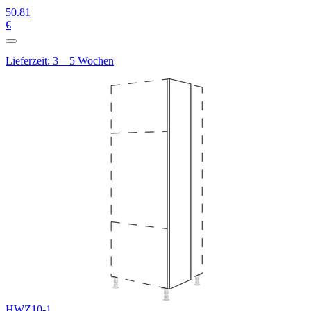
50
.81
€
Lieferzeit: 3 – 5 Wochen
HWZ10-1