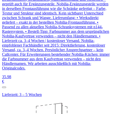
geprüft auch für Ergänzungsteile. Nobilia-Ergänzungsteile werden
in derselben Frontausführung wie die Schränke gefertigt – Farbe,
Textur und Struktur sind identisch. Kein sichtbarer Unterschied
zwischen Schrank und Wange. Lieferumfang: • Werksdirekt
geliefert – exakt in der bestellten Nobilia-Frontausführung. •
Passend zu allen aktuellen Nobilia-Schranksystemen mit n144-
Rastersystem. • Bestell-Tipp: Farbnummer aus dem ursprünglichen
Nobilia-Kaufvertrag verwenden – nicht den Händlernamen. •
Lieferzeit ca. 3–4 Wochen | kostenloser Versand. Nobilia-
empfohlener Fachhändler seit 2015: Direktlieferung, kostenloser
Versand, ca. 3–4 Wochen. Persönlicher Ansprechpartner – kein
Callcenter. Für Erweiterungen bestehender Nobilia-Küchen: immer
die Farbnummer aus dem Kaufvertrag verwenden – nicht den
Händlernamen. Wir arbeiten ausschließlich mit Nobilia-
Originalcodes.
35
.98
€
Lieferzeit: 3 – 5 Wochen