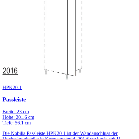
HPK20-1
Passleiste
Breite: 23 cm
Höhe: 201.6 cm
Tiefe: 56.1 cm
Die Nobilia Passleiste HPK20-1 ist der Wandanschluss der
Hochschrankzeile: in Korpusmaterial, 201,6 cm hoch, mit U-