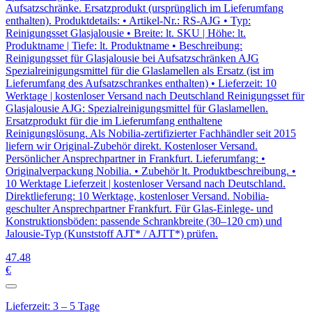
Aufsatzschränke. Ersatzprodukt (ursprünglich im Lieferumfang
enthalten). Produktdetails: • Artikel-Nr.: RS-AJG • Typ:
Reinigungsset Glasjalousie • Breite: lt. SKU | Höhe: lt.
Produktname | Tiefe: lt. Produktname • Beschreibung:
Reinigungsset für Glasjalousie bei Aufsatzschränken AJG
Spezialreinigungsmittel für die Glaslamellen als Ersatz (ist im
Lieferumfang des Aufsatzschrankes enthalten) • Lieferzeit: 10
Werktage | kostenloser Versand nach Deutschland Reinigungsset für
Glasjalousie AJG: Spezialreinigungsmittel für Glaslamellen.
Ersatzprodukt für die im Lieferumfang enthaltene
Reinigungslösung. Als Nobilia-zertifizierter Fachhändler seit 2015
liefern wir Original-Zubehör direkt. Kostenloser Versand.
Persönlicher Ansprechpartner in Frankfurt. Lieferumfang: •
Originalverpackung Nobilia. • Zubehör lt. Produktbeschreibung. •
10 Werktage Lieferzeit | kostenloser Versand nach Deutschland.
Direktlieferung: 10 Werktage, kostenloser Versand. Nobilia-
geschulter Ansprechpartner Frankfurt. Für Glas-Einlege- und
Konstruktionsböden: passende Schrankbreite (30–120 cm) und
Jalousie-Typ (Kunststoff AJT* / AJTT*) prüfen.
47
.48
€
Lieferzeit: 3 – 5 Tage