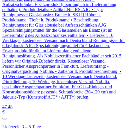
Aufsatzschränke. Ersatzprodukt (ursprünglich im Lieferumfang
enthalten). Produktdetails: • Artikel-Nr.: RS-AJG • Typ:
Reinigungsset Glasjalousie • Breite: lt. SKU | Höhe: lt.
Produktname | Tiefe: lt. Produktname • Beschreibung:
Reinigungsset für Glasjalousie bei Aufsatzschränken AJG
Spezialreinigungsmittel für die Glaslamellen als Ersatz (ist im
Lieferumfang des Aufsatzschrankes enthalten) • Lieferzeit: 10
Werktage | kostenloser Versand nach Deutschland Reinigungsset für
Glasjalousie AJG: Spezialreinigungsmittel für Glaslamellen.
Ersatzprodukt für die im Lieferumfang enthaltene
Reinigungslösung. Als Nobilia-zertifizierter Fachhändler seit 2015
liefern wir Original-Zubehör direkt. Kostenloser Versand.
Persönlicher Ansprechpartner in Frankfurt. Lieferumfang: •
Originalverpackung Nobilia. • Zubehör lt. Produktbeschreibung. •
10 Werktage Lieferzeit | kostenloser Versand nach Deutschland.
Direktlieferung: 10 Werktage, kostenloser Versand. Nobilia-
geschulter Ansprechpartner Frankfurt. Für Glas-Einlege- und
Konstruktionsböden: passende Schrankbreite (30–120 cm) und
Jalousie-Typ (Kunststoff AJT* / AJTT*) prüfen.
47
.48
€
Lieferzeit: 3 – 5 Tage