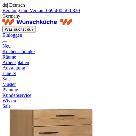
de
| Deutsch
Beratung und Verkauf 069-400-500-820
Germany
Was suchst du?
Einloggen
Neu
Küchenschränke
Räume
Arbeitsplatten
Ausstattung
Line N
Sale
Muster
Planung
Kundenservice
Wissen
Sale