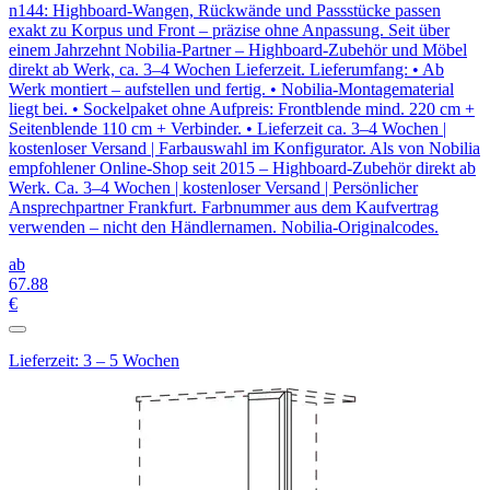
n144: Highboard-Wangen, Rückwände und Passstücke passen
exakt zu Korpus und Front – präzise ohne Anpassung. Seit über
einem Jahrzehnt Nobilia-Partner – Highboard-Zubehör und Möbel
direkt ab Werk, ca. 3–4 Wochen Lieferzeit. Lieferumfang: • Ab
Werk montiert – aufstellen und fertig. • Nobilia-Montagematerial
liegt bei. • Sockelpaket ohne Aufpreis: Frontblende mind. 220 cm +
Seitenblende 110 cm + Verbinder. • Lieferzeit ca. 3–4 Wochen |
kostenloser Versand | Farbauswahl im Konfigurator. Als von Nobilia
empfohlener Online-Shop seit 2015 – Highboard-Zubehör direkt ab
Werk. Ca. 3–4 Wochen | kostenloser Versand | Persönlicher
Ansprechpartner Frankfurt. Farbnummer aus dem Kaufvertrag
verwenden – nicht den Händlernamen. Nobilia-Originalcodes.
ab
67
.88
€
Lieferzeit: 3 – 5 Wochen