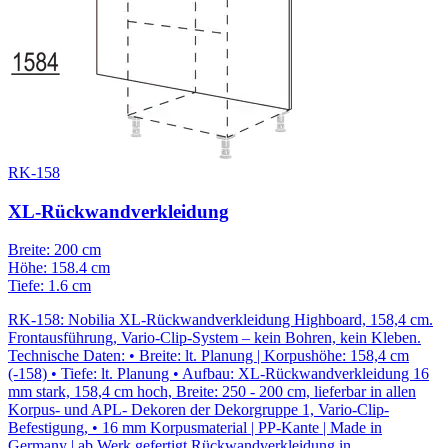
RK-158
XL-Rückwandverkleidung
Breite: 200 cm
Höhe: 158.4 cm
Tiefe: 1.6 cm
RK-158: Nobilia XL-Rückwandverkleidung Highboard, 158,4 cm.
Frontausführung, Vario-Clip-System – kein Bohren, kein Kleben.
Technische Daten: • Breite: lt. Planung | Korpushöhe: 158,4 cm
(-158) • Tiefe: lt. Planung • Aufbau: XL-Rückwandverkleidung 16
mm stark, 158,4 cm hoch, Breite: 250 - 200 cm, lieferbar in allen
Korpus- und APL- Dekoren der Dekorgruppe 1, Vario-Clip-
Befestigung, • 16 mm Korpusmaterial | PP-Kante | Made in
Germany | ab Werk gefertigt Rückwandverkleidung in