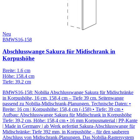
Neu
BMWS16-158
Abschlusswange Sakura für Midischrank in
Korpushöhe
Breite: 1.6 cm
Höhe: 158.4 cm
Tiefe: 39.2 cm
BMWS16-158: Nobilia Abschlusswange Sakura für Midischränke
in Korpushöhe, 16 cm, 158,4 cm – Tiefe 39 cm. Seitenwange
passend zu Nobilia-Midischrank-Planungen. Technische Daten: •
Breite: 16 cm | Korpushöhe: 158,4 cm (-158) • Tiefe: 39 cm •
Aufbau: Abschlusswange Sakura für Midischrank in Korpushöhe
Tiefe: 39,2 cm, Höhe: 158,4 cm • 16 mm Korpusmaterial | PP-Kante
| Made in Germany | ab Werk gefertigt Sakura-Abschlusswange für
Midischränke: Tiefe 392 mm, in Korpushöhe – für den sauberen
Abschluss von Midischrank-Planungen. Das Nobilia-Rastersystem