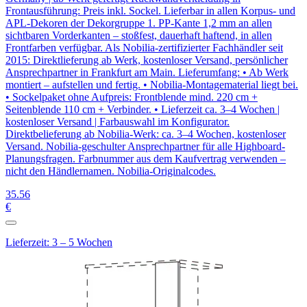
Frontausführung: Preis inkl. Sockel. Lieferbar in allen Korpus- und
APL-Dekoren der Dekorgruppe 1. PP-Kante 1,2 mm an allen
sichtbaren Vorderkanten – stoßfest, dauerhaft haftend, in allen
Frontfarben verfügbar. Als Nobilia-zertifizierter Fachhändler seit
2015: Direktlieferung ab Werk, kostenloser Versand, persönlicher
Ansprechpartner in Frankfurt am Main. Lieferumfang: • Ab Werk
montiert – aufstellen und fertig. • Nobilia-Montagematerial liegt bei.
• Sockelpaket ohne Aufpreis: Frontblende mind. 220 cm +
Seitenblende 110 cm + Verbinder. • Lieferzeit ca. 3–4 Wochen |
kostenloser Versand | Farbauswahl im Konfigurator.
Direktbelieferung ab Nobilia-Werk: ca. 3–4 Wochen, kostenloser
Versand. Nobilia-geschulter Ansprechpartner für alle Highboard-
Planungsfragen. Farbnummer aus dem Kaufvertrag verwenden –
nicht den Händlernamen. Nobilia-Originalcodes.
35
.56
€
Lieferzeit: 3 – 5 Wochen