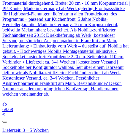
Frontmaterial durchgehend, Breite: 20 cm • 16 mm Korpusmaterial |
PP-Kante | Made in Germany | ab Werk gefertigt Frontpassstücke
für Highboard-Planungen: lieferbar in allen Frontdekoren des
Programms – passend zur Küchenfront. 5 Jahre Nobilia-
Herstellergarantie. Made in Germany. 16 mm Korpusmaterial,
beidseitig Melaminharz beschichtet. Als Nobilia-zertifizierter
Fachhändler seit 2015: Direktlieferung ab Werk, kostenloser
Versand, persönlicher Ansprechpartner in Frankfurt am Main.
Lieferumfang: • Einbaufertig vom Werk – du stellst auf, Nobilia hat
gebaut. • Hochwertiges Nobilia-Montagematerial inklusive. •
Sockelpaket kostenfrei: Frontblende 220 cm, Seitenleiste 110 cm,
Verbinder. • Lieferzeit ca. 3–4 Wochen | kostenloser Versand |
Sockelhöhe per Konfigurator wählbar. Seit über einem Jahrzehnt
liefern wir als Nobilia-zertifizierter Fachhändler direkt ab Werk.
Kostenloser Versand, ca. 3–4 Wochen. Persönlicher
Ansprechpartner in Frankfurt am Main. Bestandskunde? Dekor-
Nummer aus dem ursprünglichen Kaufvertrag. Händlernamen
weichen voneinander ab.
ab
68
.68
€
Lieferzeit: 3 – 5 Wochen