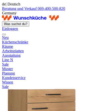
de
| Deutsch
Beratung und Verkauf 069-400-500-820
Germany
Was suchst du?
Einloggen
Neu
Küchenschränke
Räume
Arbeitsplatten
Ausstattung
Line N
Sale
Muster
Planung
Kundenservice
Wissen
Sale