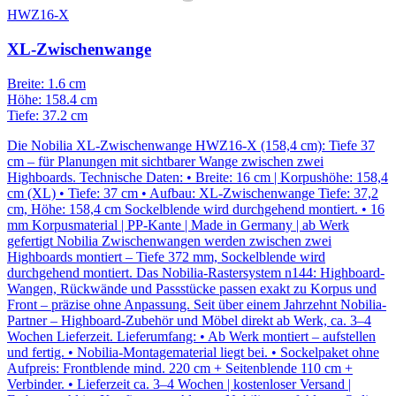
HWZ16-X
XL-Zwischenwange
Breite: 1.6 cm
Höhe: 158.4 cm
Tiefe: 37.2 cm
Die Nobilia XL-Zwischenwange HWZ16-X (158,4 cm): Tiefe 37
cm – für Planungen mit sichtbarer Wange zwischen zwei
Highboards. Technische Daten: • Breite: 16 cm | Korpushöhe: 158,4
cm (XL) • Tiefe: 37 cm • Aufbau: XL-Zwischenwange Tiefe: 37,2
cm, Höhe: 158,4 cm Sockelblende wird durchgehend montiert. • 16
mm Korpusmaterial | PP-Kante | Made in Germany | ab Werk
gefertigt Nobilia Zwischenwangen werden zwischen zwei
Highboards montiert – Tiefe 372 mm, Sockelblende wird
durchgehend montiert. Das Nobilia-Rastersystem n144: Highboard-
Wangen, Rückwände und Passstücke passen exakt zu Korpus und
Front – präzise ohne Anpassung. Seit über einem Jahrzehnt Nobilia-
Partner – Highboard-Zubehör und Möbel direkt ab Werk, ca. 3–4
Wochen Lieferzeit. Lieferumfang: • Ab Werk montiert – aufstellen
und fertig. • Nobilia-Montagematerial liegt bei. • Sockelpaket ohne
Aufpreis: Frontblende mind. 220 cm + Seitenblende 110 cm +
Verbinder. • Lieferzeit ca. 3–4 Wochen | kostenloser Versand |