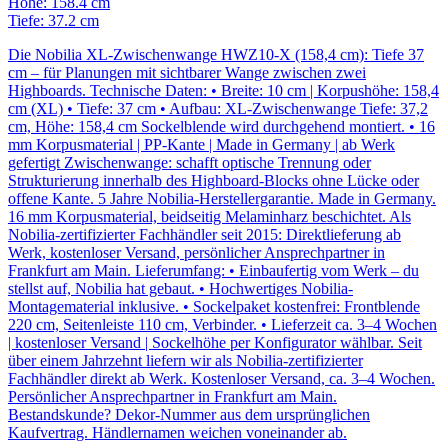
Höhe: 158.4 cm
Tiefe: 37.2 cm
Die Nobilia XL-Zwischenwange HWZ10-X (158,4 cm): Tiefe 37
cm – für Planungen mit sichtbarer Wange zwischen zwei
Highboards. Technische Daten: • Breite: 10 cm | Korpushöhe: 158,4
cm (XL) • Tiefe: 37 cm • Aufbau: XL-Zwischenwange Tiefe: 37,2
cm, Höhe: 158,4 cm Sockelblende wird durchgehend montiert. • 16
mm Korpusmaterial | PP-Kante | Made in Germany | ab Werk
gefertigt Zwischenwange: schafft optische Trennung oder
Strukturierung innerhalb des Highboard-Blocks ohne Lücke oder
offene Kante. 5 Jahre Nobilia-Herstellergarantie. Made in Germany.
16 mm Korpusmaterial, beidseitig Melaminharz beschichtet. Als
Nobilia-zertifizierter Fachhändler seit 2015: Direktlieferung ab
Werk, kostenloser Versand, persönlicher Ansprechpartner in
Frankfurt am Main. Lieferumfang: • Einbaufertig vom Werk – du
stellst auf, Nobilia hat gebaut. • Hochwertiges Nobilia-
Montagematerial inklusive. • Sockelpaket kostenfrei: Frontblende
220 cm, Seitenleiste 110 cm, Verbinder. • Lieferzeit ca. 3–4 Wochen
| kostenloser Versand | Sockelhöhe per Konfigurator wählbar. Seit
über einem Jahrzehnt liefern wir als Nobilia-zertifizierter
Fachhändler direkt ab Werk. Kostenloser Versand, ca. 3–4 Wochen.
Persönlicher Ansprechpartner in Frankfurt am Main.
Bestandskunde? Dekor-Nummer aus dem ursprünglichen
Kaufvertrag. Händlernamen weichen voneinander ab.