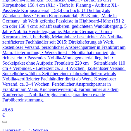
Korpushöhe: 158,4 cm (XL) • Tiefe: lt. Planung • Aufbau: XL-
Passleiste Korpusmaterial, 158,4 cm hoch, U-Dichtung als
Wandanschluss • 16 mm Korpusmaterial | PP-Kante | Made in
Germany | ab Werk gefertigt Passleiste in Highboard-Höhe (151,2
cm oder 158,4 cm): schafft sauberen, gedichteten Wandübergang. 5
Jahre Nobilia-Herstellergarantie. Made in Germany. 16 mm
Korpusmaterial, beidseitig Melaminharz beschichtet. Als Nobilia-
zertifizierter Fachhändler seit 2015: Direktlieferung ab Werk,
kostenloser Versand, persönlicher Ansprechpartner in Frankfurt am
Main. Lieferumfang: • Werksdirekt – Nobilia hat montiert, du
richtest ein. • Passendes Nobilia-Montagematerial liegt bei. •
Sockelpaket ohne Aufpreis: Frontleiste 220 cm + Seitenblende 110
cm + Verbinder. • Lieferzeit ca. 3–4 Wochen | kostenloser Versand |
Sockelhöhe wählbar. Seit über einem Jahrzehnt liefern wir als
Nobilia-zertifizierter Fachhändler direkt ab Werk. Kostenloser
Versand, ca. 3–4 Wochen. Persönlicher Ansprechpartner in
Frankfurt am Main. Küchenerweiterung: Farbnummer aus dem
Kaufvertrag – Nobilia-Originalcodes garantieren exakte
Farbübereinstimmung.
48
.68
€
Lieferzeit: 3 – 5 Wochen