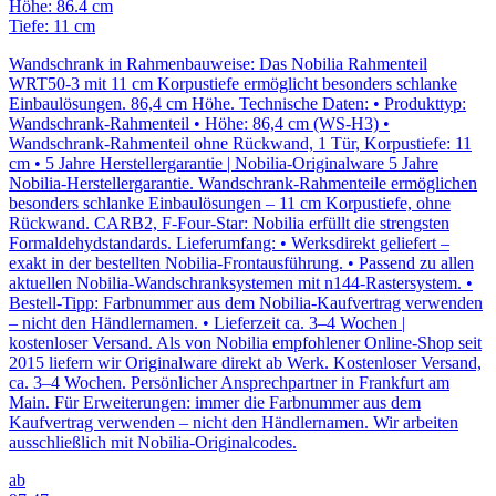
Höhe: 86.4 cm
Tiefe: 11 cm
Wandschrank in Rahmenbauweise: Das Nobilia Rahmenteil
WRT50-3 mit 11 cm Korpustiefe ermöglicht besonders schlanke
Einbaulösungen. 86,4 cm Höhe. Technische Daten: • Produkttyp:
Wandschrank-Rahmenteil • Höhe: 86,4 cm (WS-H3) •
Wandschrank-Rahmenteil ohne Rückwand, 1 Tür, Korpustiefe: 11
cm • 5 Jahre Herstellergarantie | Nobilia-Originalware 5 Jahre
Nobilia-Herstellergarantie. Wandschrank-Rahmenteile ermöglichen
besonders schlanke Einbaulösungen – 11 cm Korpustiefe, ohne
Rückwand. CARB2, F-Four-Star: Nobilia erfüllt die strengsten
Formaldehydstandards. Lieferumfang: • Werksdirekt geliefert –
exakt in der bestellten Nobilia-Frontausführung. • Passend zu allen
aktuellen Nobilia-Wandschranksystemen mit n144-Rastersystem. •
Bestell-Tipp: Farbnummer aus dem Nobilia-Kaufvertrag verwenden
– nicht den Händlernamen. • Lieferzeit ca. 3–4 Wochen |
kostenloser Versand. Als von Nobilia empfohlener Online-Shop seit
2015 liefern wir Originalware direkt ab Werk. Kostenloser Versand,
ca. 3–4 Wochen. Persönlicher Ansprechpartner in Frankfurt am
Main. Für Erweiterungen: immer die Farbnummer aus dem
Kaufvertrag verwenden – nicht den Händlernamen. Wir arbeiten
ausschließlich mit Nobilia-Originalcodes.
ab