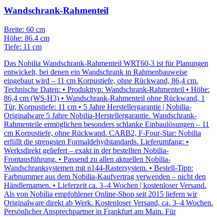
Wandschrank-Rahmenteil
Breite: 60 cm
Höhe: 86.4 cm
Tiefe: 11 cm
Das Nobilia Wandschrank-Rahmenteil WRT60-3 ist für Planungen
entwickelt, bei denen ein Wandschrank in Rahmenbauweise
eingebaut wird – 11 cm Korpustiefe, ohne Rückwand, 86,4 cm.
Technische Daten: • Produkttyp: Wandschrank-Rahmenteil • Höhe:
86,4 cm (WS-H3) • Wandschrank-Rahmenteil ohne Rückwand, 1
Tür, Korpustiefe: 11 cm • 5 Jahre Herstellergarantie | Nobilia-
Originalware 5 Jahre Nobilia-Herstellergarantie. Wandschrank-
Rahmenteile ermöglichen besonders schlanke Einbaulösungen – 11
cm Korpustiefe, ohne Rückwand. CARB2, F-Four-Star: Nobilia
erfüllt die strengsten Formaldehydstandards. Lieferumfang: •
Werksdirekt geliefert – exakt in der bestellten Nobilia-
Frontausführung. • Passend zu allen aktuellen Nobilia-
Wandschranksystemen mit n144-Rastersystem. • Bestell-Tipp:
Farbnummer aus dem Nobilia-Kaufvertrag verwenden – nicht den
Händlernamen. • Lieferzeit ca. 3–4 Wochen | kostenloser Versand.
Als von Nobilia empfohlener Online-Shop seit 2015 liefern wir
Originalware direkt ab Werk. Kostenloser Versand, ca. 3–4 Wochen.
Persönlicher Ansprechpartner in Frankfurt am Main. Für