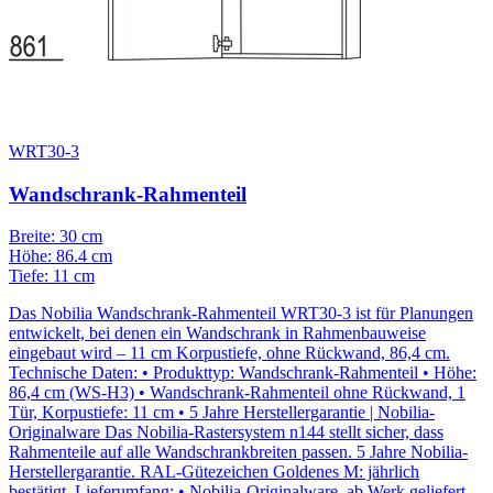
WRT30-3
Wandschrank-Rahmenteil
Breite: 30 cm
Höhe: 86.4 cm
Tiefe: 11 cm
Das Nobilia Wandschrank-Rahmenteil WRT30-3 ist für Planungen
entwickelt, bei denen ein Wandschrank in Rahmenbauweise
eingebaut wird – 11 cm Korpustiefe, ohne Rückwand, 86,4 cm.
Technische Daten: • Produkttyp: Wandschrank-Rahmenteil • Höhe:
86,4 cm (WS-H3) • Wandschrank-Rahmenteil ohne Rückwand, 1
Tür, Korpustiefe: 11 cm • 5 Jahre Herstellergarantie | Nobilia-
Originalware Das Nobilia-Rastersystem n144 stellt sicher, dass
Rahmenteile auf alle Wandschrankbreiten passen. 5 Jahre Nobilia-
Herstellergarantie. RAL-Gütezeichen Goldenes M: jährlich
bestätigt. Lieferumfang: • Nobilia-Originalware, ab Werk geliefert –