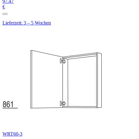
97
.47
€
Lieferzeit: 3 – 5 Wochen
WRT60-3