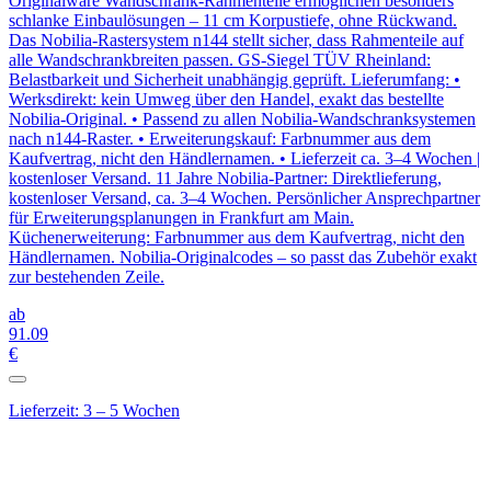
Originalware Wandschrank-Rahmenteile ermöglichen besonders
schlanke Einbaulösungen – 11 cm Korpustiefe, ohne Rückwand.
Das Nobilia-Rastersystem n144 stellt sicher, dass Rahmenteile auf
alle Wandschrankbreiten passen. GS-Siegel TÜV Rheinland:
Belastbarkeit und Sicherheit unabhängig geprüft. Lieferumfang: •
Werksdirekt: kein Umweg über den Handel, exakt das bestellte
Nobilia-Original. • Passend zu allen Nobilia-Wandschranksystemen
nach n144-Raster. • Erweiterungskauf: Farbnummer aus dem
Kaufvertrag, nicht den Händlernamen. • Lieferzeit ca. 3–4 Wochen |
kostenloser Versand. 11 Jahre Nobilia-Partner: Direktlieferung,
kostenloser Versand, ca. 3–4 Wochen. Persönlicher Ansprechpartner
für Erweiterungsplanungen in Frankfurt am Main.
Küchenerweiterung: Farbnummer aus dem Kaufvertrag, nicht den
Händlernamen. Nobilia-Originalcodes – so passt das Zubehör exakt
zur bestehenden Zeile.
ab
91
.09
€
Lieferzeit: 3 – 5 Wochen