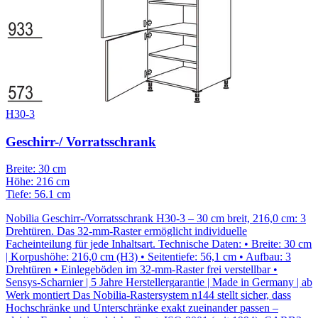
H30-3
Geschirr-/ Vorratsschrank
Breite: 30 cm
Höhe: 216 cm
Tiefe: 56.1 cm
Nobilia Geschirr-/Vorratsschrank H30-3 – 30 cm breit, 216,0 cm: 3
Drehtüren. Das 32-mm-Raster ermöglicht individuelle
Facheinteilung für jede Inhaltsart. Technische Daten: • Breite: 30 cm
| Korpushöhe: 216,0 cm (H3) • Seitentiefe: 56,1 cm • Aufbau: 3
Drehtüren • Einlegeböden im 32-mm-Raster frei verstellbar •
Sensys-Scharnier | 5 Jahre Herstellergarantie | Made in Germany | ab
Werk montiert Das Nobilia-Rastersystem n144 stellt sicher, dass
Hochschränke und Unterschränke exakt zueinander passen –