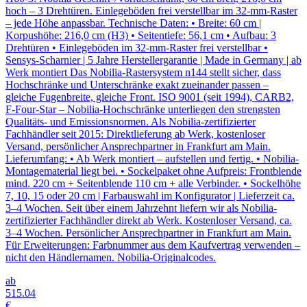
hoch – 3 Drehtüren. Einlegeböden frei verstellbar im 32-mm-Raster
– jede Höhe anpassbar. Technische Daten: • Breite: 60 cm |
Korpushöhe: 216,0 cm (H3) • Seitentiefe: 56,1 cm • Aufbau: 3
Drehtüren • Einlegeböden im 32-mm-Raster frei verstellbar •
Sensys-Scharnier | 5 Jahre Herstellergarantie | Made in Germany | ab
Werk montiert Das Nobilia-Rastersystem n144 stellt sicher, dass
Hochschränke und Unterschränke exakt zueinander passen –
gleiche Fugenbreite, gleiche Front. ISO 9001 (seit 1994), CARB2,
F-Four-Star – Nobilia-Hochschränke unterliegen den strengsten
Qualitäts- und Emissionsnormen. Als Nobilia-zertifizierter
Fachhändler seit 2015: Direktlieferung ab Werk, kostenloser
Versand, persönlicher Ansprechpartner in Frankfurt am Main.
Lieferumfang: • Ab Werk montiert – aufstellen und fertig. • Nobilia-
Montagematerial liegt bei. • Sockelpaket ohne Aufpreis: Frontblende
mind. 220 cm + Seitenblende 110 cm + alle Verbinder. • Sockelhöhe
7, 10, 15 oder 20 cm | Farbauswahl im Konfigurator | Lieferzeit ca.
3–4 Wochen. Seit über einem Jahrzehnt liefern wir als Nobilia-
zertifizierter Fachhändler direkt ab Werk. Kostenloser Versand, ca.
3–4 Wochen. Persönlicher Ansprechpartner in Frankfurt am Main.
Für Erweiterungen: Farbnummer aus dem Kaufvertrag verwenden –
nicht den Händlernamen. Nobilia-Originalcodes.
ab
515
.04
€