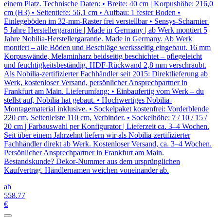
einem Platz. Technische Daten: • Breite: 40 cm | Korpushöhe: 216,0
cm (H3) • Seitentiefe: 56,1 cm • Aufbau: 1 fester Boden •
Einlegeböden im 32-mm-Raster frei verstellbar • Sensys-Scharnier |
5 Jahre Herstellergarantie | Made in Germany | ab Werk montiert 5
Jahre Nobilia-Herstellergarantie. Made in Germany. Ab Werk
montiert – alle Böden und Beschläge werksseitig eingebaut. 16 mm
Korpuswände, Melaminharz beidseitig beschichtet – pflegeleicht
und feuchtigkeitsbeständig. HDF-Rückwand 2,8 mm verschraubt.
Als Nobilia-zertifizierter Fachhändler seit 2015: Direktlieferung ab
Werk, kostenloser Versand, persönlicher Ansprechpartner in
Frankfurt am Main. Lieferumfang: • Einbaufertig vom Werk – du
stellst auf, Nobilia hat gebaut. • Hochwertiges Nobilia-
Montagematerial inklusive. • Sockelpaket kostenfrei: Vorderblende
220 cm, Seitenleiste 110 cm, Verbinder. • Sockelhöhe: 7 / 10 / 15 /
20 cm | Farbauswahl per Konfigurator | Lieferzeit ca. 3–4 Wochen.
Seit über einem Jahrzehnt liefern wir als Nobilia-zertifizierter
Fachhändler direkt ab Werk. Kostenloser Versand, ca. 3–4 Wochen.
Persönlicher Ansprechpartner in Frankfurt am Main.
Bestandskunde? Dekor-Nummer aus dem ursprünglichen
Kaufvertrag. Händlernamen weichen voneinander ab.
ab
558
.77
€