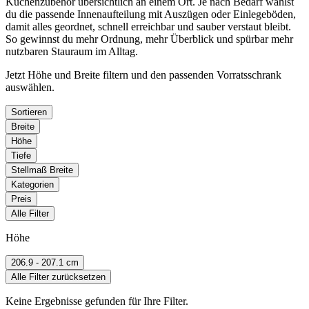
Küchenzubehör übersichtlich an einem Ort. Je nach Bedarf wählst
du die passende Innenaufteilung mit Auszügen oder Einlegeböden,
damit alles geordnet, schnell erreichbar und sauber verstaut bleibt.
So gewinnst du mehr Ordnung, mehr Überblick und spürbar mehr
nutzbaren Stauraum im Alltag.
Jetzt Höhe und Breite filtern und den passenden Vorratsschrank
auswählen.
Sortieren
Breite
Höhe
Tiefe
Stellmaß Breite
Kategorien
Preis
Alle Filter
Höhe
206.9 - 207.1 cm
Alle Filter zurücksetzen
Keine Ergebnisse gefunden für Ihre Filter.