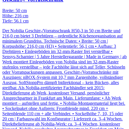
Breite: 50 cm
Höhe: 216 cm
Tiefe: 56.1 cm
Der Nobilia Geschirr-/Vorratsschrank H50-3 in 50 cm Breite und
216,0 cm bietet 3 Drehtüren – ordentliche Küchenorganisation auf
minimalem Grundriss. Technische Daten: • Breite: 50 cm |
Korpushöhe: 216,0 cm (H3) • Seitentiefe: 56,1 cm • Aufbau: 3
Drehtüren • Einlegeböden im 32-mm-Raster frei verstellbar •
Sensys-Scharnier | 5 Jahre Herstellergarantie | Made in Germany | ab
Werk montiert Einlegeböden von Nobilia sind im 32-mm-Raster
stufenlos verstellbar – jede Fachhöhe lässt sich auf Teller, Schüsseln
oder Vorratspackungen anpassen. Geschirr-/Vorratsschränke mit
Auszügen: nBOX-System mit 10,7 mm Zargenhöhe, vollständiger
Auszug, SoftStoppPro dämpft bidirektional – kein Bücken, alles
greifbar. Als Nobilia-zertifizierter Fachhändler seit 2015:
Direktlieferung ab Werk, kostenloser Versand, persönlicher
Ansprechpartner in Frankfurt am Main. Lieferumfang: • Ab Werk
montiert – aufstellen und fertig. • Nobilia-Montagematerial liegt bei.
• Sockelpaket ohne Aufpreis: Frontblende mind. 220 cm +
Seitenblende 110 cm + alle Verbinder. • Sockelhöhe 7, 10, 15 oder
20 cm | Farbauswahl im Konfigurator | Lieferzeit ca. 3–4 Wochen.
Direktbelieferung ab Nobilia-Werk: ca. 3–4 Wochen, kostenloser