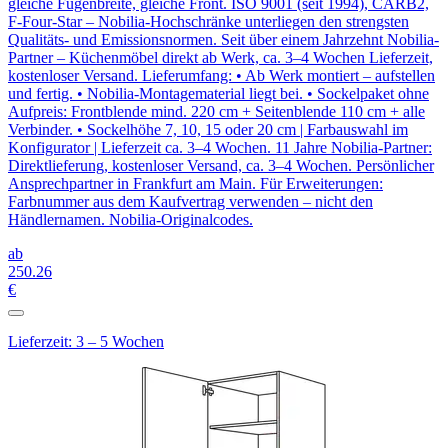
gleiche Fugenbreite, gleiche Front. ISO 9001 (seit 1994), CARB2,
F-Four-Star – Nobilia-Hochschränke unterliegen den strengsten
Qualitäts- und Emissionsnormen. Seit über einem Jahrzehnt Nobilia-
Partner – Küchenmöbel direkt ab Werk, ca. 3–4 Wochen Lieferzeit,
kostenloser Versand. Lieferumfang: • Ab Werk montiert – aufstellen
und fertig. • Nobilia-Montagematerial liegt bei. • Sockelpaket ohne
Aufpreis: Frontblende mind. 220 cm + Seitenblende 110 cm + alle
Verbinder. • Sockelhöhe 7, 10, 15 oder 20 cm | Farbauswahl im
Konfigurator | Lieferzeit ca. 3–4 Wochen. 11 Jahre Nobilia-Partner:
Direktlieferung, kostenloser Versand, ca. 3–4 Wochen. Persönlicher
Ansprechpartner in Frankfurt am Main. Für Erweiterungen:
Farbnummer aus dem Kaufvertrag verwenden – nicht den
Händlernamen. Nobilia-Originalcodes.
ab
250
.26
€
Lieferzeit: 3 – 5 Wochen