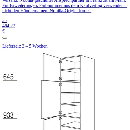
Versand. Nobilia-geschulter Ansprechpartner in Frankfurt am Main.
Für Erweiterungen: Farbnummer aus dem Kaufvertrag verwenden –
nicht den Händlernamen. Nobilia-Originalcodes.
ab
464
.27
€
Lieferzeit: 3 – 5 Wochen