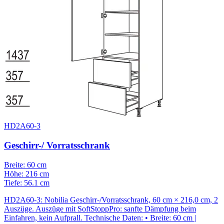
HD2A60-3
Geschirr-/ Vorratsschrank
Breite: 60 cm
Höhe: 216 cm
Tiefe: 56.1 cm
HD2A60-3: Nobilia Geschirr-/Vorratsschrank, 60 cm × 216,0 cm, 2
Auszüge. Auszüge mit SoftStoppPro: sanfte Dämpfung beim
Einfahren, kein Aufprall. Technische Daten: • Breite: 60 cm |