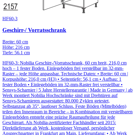
HF60-3
Geschirr-/ Vorratsschrank
Breite: 60 cm
Höhe: 216 cm
Tiefe: 56.1 cm
HF60-3: Nobilia Geschirr-/Vorratsschrank, 60 cm breit, 216,0 cm
hoch – 1 fester Boden. Einlegeböden frei verstellbar im 32-mm-
Raster – jede Höhe anpassbar. Technische Daten: • Breite: 60 cm |
Korpushöhe: 216,0 cm (H3) • Seitentiefe: 56,1 cm • Aufbau: 1
fester Boden • Einlegeböden im 32-mm-Raster frei verstellbar •
Sensys-Scharnier | 5 Jahre Herstellergarantie | Made in Germany | ab
Werk montiert Nobilia Hochschränke sind mit Drehtüren auf
Sensys-Scharnieren ausgestattet: 80.000 Zyklen getestet,
Selbstanzug ab 35°, lautloser Schluss. Feste Böden (Mittelböden)
teilen den Innenraum in Bereiche – in Kombination mit verstellbaren
Einlegeböden entsteht eine präzise Raumaufteilung für jede
Geschirrart. Als Nobilia-zertifizierter Fachhändler seit 2015:
Direktlieferung ab Werk, kostenloser Versand, persönlicher
Ansprechpartner in Frankfurt am Main. Lieferumfang: • Ab Werk