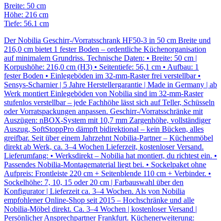
Breite: 50 cm
Höhe: 216 cm
Tiefe: 56.1 cm
Der Nobilia Geschirr-/Vorratsschrank HF50-3 in 50 cm Breite und
216,0 cm bietet 1 fester Boden – ordentliche Küchenorganisation
auf minimalem Grundriss. Technische Daten: • Breite: 50 cm |
Korpushöhe: 216,0 cm (H3) • Seitentiefe: 56,1 cm • Aufbau: 1
fester Boden • Einlegeböden im 32-mm-Raster frei verstellbar •
Sensys-Scharnier | 5 Jahre Herstellergarantie | Made in Germany | ab
Werk montiert Einlegeböden von Nobilia sind im 32-mm-Raster
stufenlos verstellbar – jede Fachhöhe lässt sich auf Teller, Schüsseln
oder Vorratspackungen anpassen. Geschirr-/Vorratsschränke mit
Auszügen: nBOX-System mit 10,7 mm Zargenhöhe, vollständiger
Auszug, SoftStoppPro dämpft bidirektional – kein Bücken, alles
greifbar. Seit über einem Jahrzehnt Nobilia-Partner – Küchenmöbel
direkt ab Werk, ca. 3–4 Wochen Lieferzeit, kostenloser Versand.
Lieferumfang: • Werksdirekt – Nobilia hat montiert, du richtest ein. •
Passendes Nobilia-Montagematerial liegt bei. • Sockelpaket ohne
Aufpreis: Frontleiste 220 cm + Seitenblende 110 cm + Verbinder. •
Sockelhöhe: 7, 10, 15 oder 20 cm | Farbauswahl über den
Konfigurator | Lieferzeit ca. 3–4 Wochen. Als von Nobilia
empfohlener Online-Shop seit 2015 – Hochschränke und alle
Nobilia-Möbel direkt. Ca. 3–4 Wochen | kostenloser Versand |
Persönlicher Ansprechpartner Frankfurt. Küchenerweiterung: