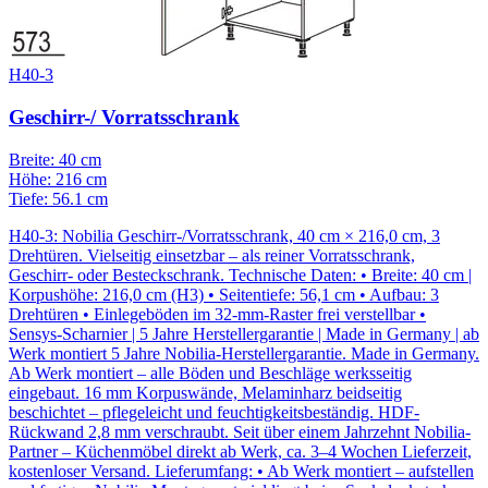
H40-3
Geschirr-/ Vorratsschrank
Breite: 40 cm
Höhe: 216 cm
Tiefe: 56.1 cm
H40-3: Nobilia Geschirr-/Vorratsschrank, 40 cm × 216,0 cm, 3
Drehtüren. Vielseitig einsetzbar – als reiner Vorratsschrank,
Geschirr- oder Besteckschrank. Technische Daten: • Breite: 40 cm |
Korpushöhe: 216,0 cm (H3) • Seitentiefe: 56,1 cm • Aufbau: 3
Drehtüren • Einlegeböden im 32-mm-Raster frei verstellbar •
Sensys-Scharnier | 5 Jahre Herstellergarantie | Made in Germany | ab
Werk montiert 5 Jahre Nobilia-Herstellergarantie. Made in Germany.
Ab Werk montiert – alle Böden und Beschläge werksseitig
eingebaut. 16 mm Korpuswände, Melaminharz beidseitig
beschichtet – pflegeleicht und feuchtigkeitsbeständig. HDF-
Rückwand 2,8 mm verschraubt. Seit über einem Jahrzehnt Nobilia-
Partner – Küchenmöbel direkt ab Werk, ca. 3–4 Wochen Lieferzeit,
kostenloser Versand. Lieferumfang: • Ab Werk montiert – aufstellen