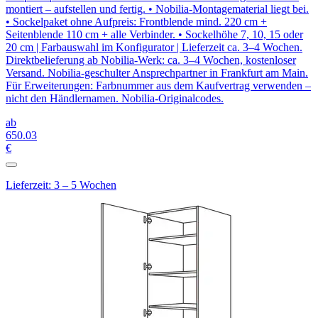
montiert – aufstellen und fertig. • Nobilia-Montagematerial liegt bei.
• Sockelpaket ohne Aufpreis: Frontblende mind. 220 cm +
Seitenblende 110 cm + alle Verbinder. • Sockelhöhe 7, 10, 15 oder
20 cm | Farbauswahl im Konfigurator | Lieferzeit ca. 3–4 Wochen.
Direktbelieferung ab Nobilia-Werk: ca. 3–4 Wochen, kostenloser
Versand. Nobilia-geschulter Ansprechpartner in Frankfurt am Main.
Für Erweiterungen: Farbnummer aus dem Kaufvertrag verwenden –
nicht den Händlernamen. Nobilia-Originalcodes.
ab
650
.03
€
Lieferzeit: 3 – 5 Wochen