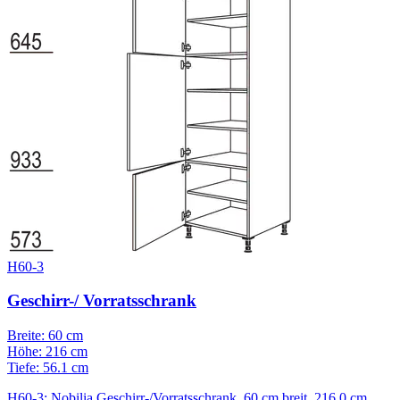
H60-3
Geschirr-/ Vorratsschrank
Breite: 60 cm
Höhe: 216 cm
Tiefe: 56.1 cm
H60-3: Nobilia Geschirr-/Vorratsschrank, 60 cm breit, 216,0 cm