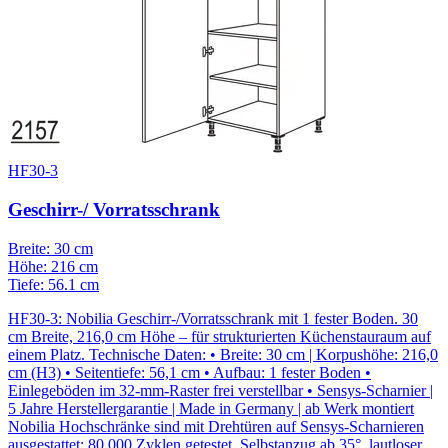
HF30-3
Geschirr-/ Vorratsschrank
Breite: 30 cm
Höhe: 216 cm
Tiefe: 56.1 cm
HF30-3: Nobilia Geschirr-/Vorratsschrank mit 1 fester Boden. 30
cm Breite, 216,0 cm Höhe – für strukturierten Küchenstauraum auf
einem Platz. Technische Daten: • Breite: 30 cm | Korpushöhe: 216,0
cm (H3) • Seitentiefe: 56,1 cm • Aufbau: 1 fester Boden •
Einlegeböden im 32-mm-Raster frei verstellbar • Sensys-Scharnier |
5 Jahre Herstellergarantie | Made in Germany | ab Werk montiert
Nobilia Hochschränke sind mit Drehtüren auf Sensys-Scharnieren
ausgestattet: 80.000 Zyklen getestet, Selbstanzug ab 35°, lautloser