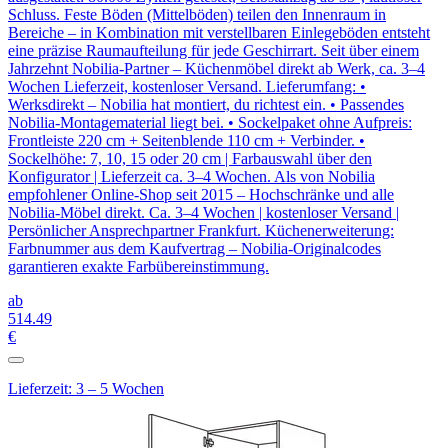
Schluss. Feste Böden (Mittelböden) teilen den Innenraum in
Bereiche – in Kombination mit verstellbaren Einlegeböden entsteht
eine präzise Raumaufteilung für jede Geschirrart. Seit über einem
Jahrzehnt Nobilia-Partner – Küchenmöbel direkt ab Werk, ca. 3–4
Wochen Lieferzeit, kostenloser Versand. Lieferumfang: •
Werksdirekt – Nobilia hat montiert, du richtest ein. • Passendes
Nobilia-Montagematerial liegt bei. • Sockelpaket ohne Aufpreis:
Frontleiste 220 cm + Seitenblende 110 cm + Verbinder. •
Sockelhöhe: 7, 10, 15 oder 20 cm | Farbauswahl über den
Konfigurator | Lieferzeit ca. 3–4 Wochen. Als von Nobilia
empfohlener Online-Shop seit 2015 – Hochschränke und alle
Nobilia-Möbel direkt. Ca. 3–4 Wochen | kostenloser Versand |
Persönlicher Ansprechpartner Frankfurt. Küchenerweiterung:
Farbnummer aus dem Kaufvertrag – Nobilia-Originalcodes
garantieren exakte Farbübereinstimmung.
ab
514
.49
€
Lieferzeit: 3 – 5 Wochen