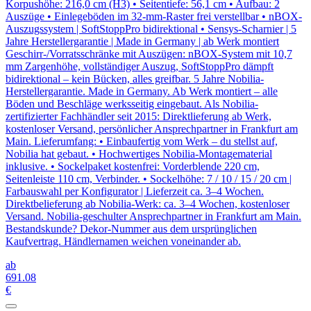
Korpushöhe: 216,0 cm (H3) • Seitentiefe: 56,1 cm • Aufbau: 2
Auszüge • Einlegeböden im 32-mm-Raster frei verstellbar • nBOX-
Auszugssystem | SoftStoppPro bidirektional • Sensys-Scharnier | 5
Jahre Herstellergarantie | Made in Germany | ab Werk montiert
Geschirr-/Vorratsschränke mit Auszügen: nBOX-System mit 10,7
mm Zargenhöhe, vollständiger Auszug, SoftStoppPro dämpft
bidirektional – kein Bücken, alles greifbar. 5 Jahre Nobilia-
Herstellergarantie. Made in Germany. Ab Werk montiert – alle
Böden und Beschläge werksseitig eingebaut. Als Nobilia-
zertifizierter Fachhändler seit 2015: Direktlieferung ab Werk,
kostenloser Versand, persönlicher Ansprechpartner in Frankfurt am
Main. Lieferumfang: • Einbaufertig vom Werk – du stellst auf,
Nobilia hat gebaut. • Hochwertiges Nobilia-Montagematerial
inklusive. • Sockelpaket kostenfrei: Vorderblende 220 cm,
Seitenleiste 110 cm, Verbinder. • Sockelhöhe: 7 / 10 / 15 / 20 cm |
Farbauswahl per Konfigurator | Lieferzeit ca. 3–4 Wochen.
Direktbelieferung ab Nobilia-Werk: ca. 3–4 Wochen, kostenloser
Versand. Nobilia-geschulter Ansprechpartner in Frankfurt am Main.
Bestandskunde? Dekor-Nummer aus dem ursprünglichen
Kaufvertrag. Händlernamen weichen voneinander ab.
ab
691
.08
€